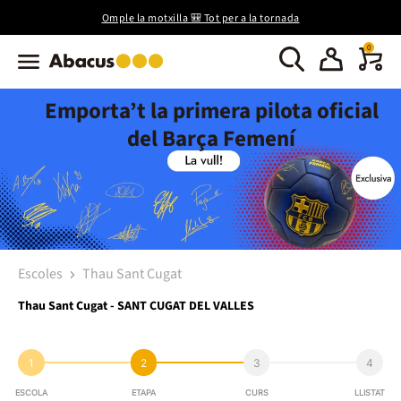
Omple la motxilla 🎒 Tot per a la tornada
0
Emporta’t la primera pilota oficial
del Barça Femení
Escoles
Thau Sant Cugat
Thau Sant Cugat - SANT CUGAT DEL VALLES
1
2
3
4
ESCOLA
ETAPA
CURS
LLISTAT