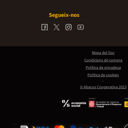
Segueix-nos
Mapa del lloc
Condicions de compra
Política de privadesa
Política de cookies
© Abacus Cooperativa 2023
Promou:
Amb 