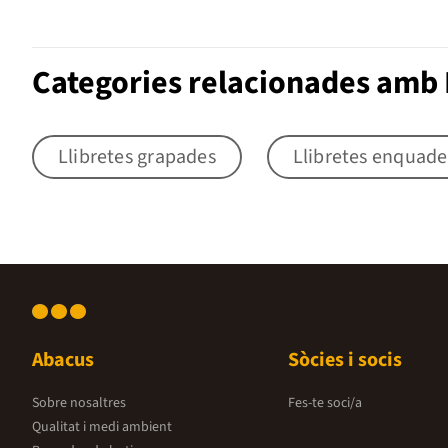
Categories relacionades amb L
Llibretes grapades
Llibretes enquad
Abacus
Sòcies i socis
Sobre nosaltres
Fes-te soci/a
Qualitat i medi ambient