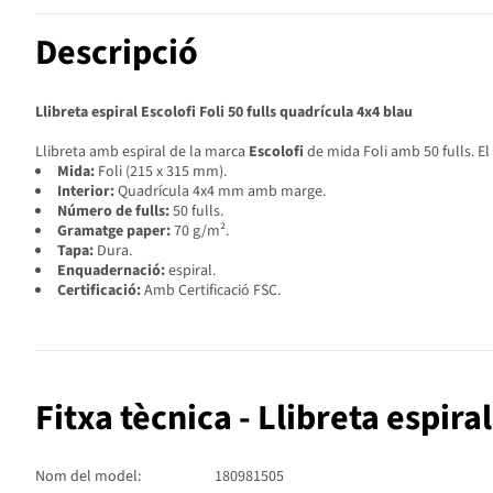
Descripció
Llibreta espiral Escolofi Foli 50 fulls quadrícula 4x4 blau
Llibreta amb espiral de la marca
Escolofi
de mida Foli amb 50 fulls. E
Mida:
Foli (215 x 315 mm).
Interior:
Quadrícula 4x4 mm amb marge.
Número de fulls:
50 fulls.
Gramatge paper:
70 g/m².
Tapa:
Dura.
Enquadernació:
espiral.
Certificació:
Amb Certificació FSC.
Fitxa tècnica - Llibreta espira
Nom del model:
180981505