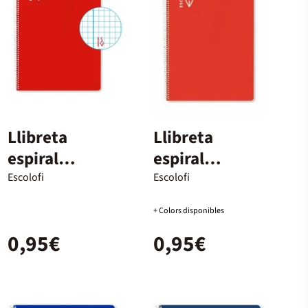
Llibreta
Llibreta
espiral
espiral
Escolofi Foli
Escolofi Foli
Escolofi
Escolofi
50 fulls 3x3
100 fulls
+ Colors disponibles
marge vermell
quadrícula 4x4
0,95€
0,95€
amb marge
vermell