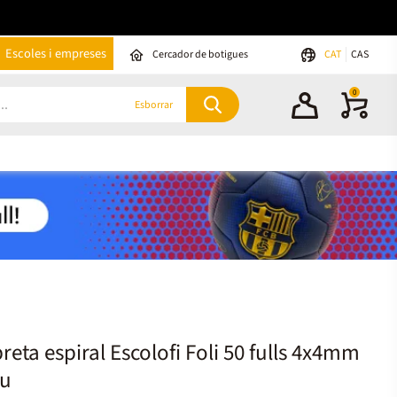
Escoles i empreses
Cercador de botigues
CAT
CAS
0
Esborrar
breta espiral Escolofi Foli 50 fulls 4x4mm
au