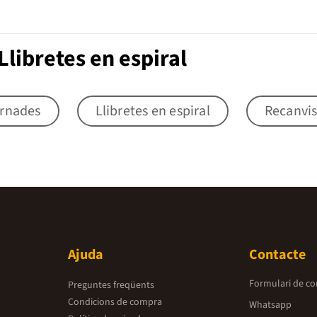
libretes en espiral
ernades
Llibretes en espiral
Recanvis
Ajuda
Contacte
Formulari de co
Preguntes freqüents
Condicions de compra
Whatsapp