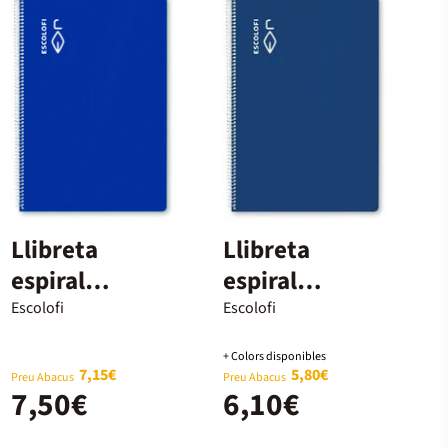
Llibreta
Llibreta
espiral
espiral
Escolofi A4 80
Escolofi Foli
Escolofi
Escolofi
fulls 5x5mm
50 fulls
+ Colors disponibles
marge blau
4x4mm blau
7,15€
5,80€
Preu Abacus
Preu Abacus
7,50€
6,10€