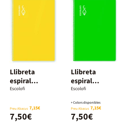
Llibreta
Llibreta
espiral
espiral
Escolofi A4 80
Escolofi A4 llis
Escolofi
Escolofi
fulls 5x5mm
80 fulls verd
+ Colors disponibles
marge groc
7,15€
7,15€
Preu Abacus
Preu Abacus
7,50€
7,50€