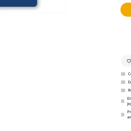
C
E
R
En
jo
Pr
am