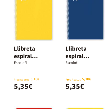
Llibreta
Llibreta
espiral
espiral
Escolofi A4 40
Escolofi A4 40
Escolofi
Escolofi
fulls 4x4mm
fulls 4x4mm
groc
marge blau
5,10€
5,10€
Preu Abacus
Preu Abacus
5,35€
5,35€