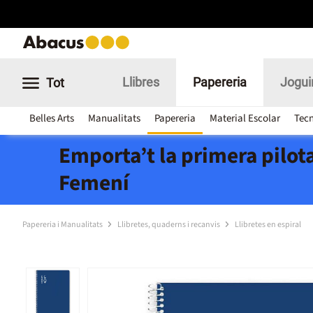
Llibres
Papereria
Jogui
Tot
Belles Arts
Manualitats
Papereria
Material Escolar
Tecn
Emporta’t la primera pilota
Femení
Papereria i Manualitats
Llibretes, quaderns i recanvis
Llibretes en espiral