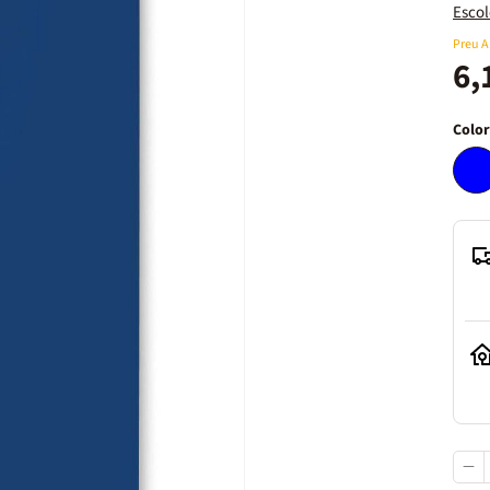
Escol
Preu 
6,
Color