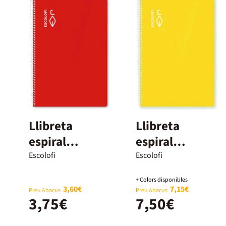
Llibreta
Llibreta
espiral
espiral
Escolofi A5 50
Escolofi A4 llis
Escolofi
Escolofi
fulls 6x6
80 fulls groc
+ Colors disponibles
vermell
3,60€
7,15€
Preu Abacus
Preu Abacus
3,75€
7,50€