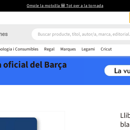
Omple la motxilla 🎒 Tot per a la tornada
nes
ologia i Consumibles
Regal
Marques
Legami
Cricut
 oficial del Barça
Lli
bl