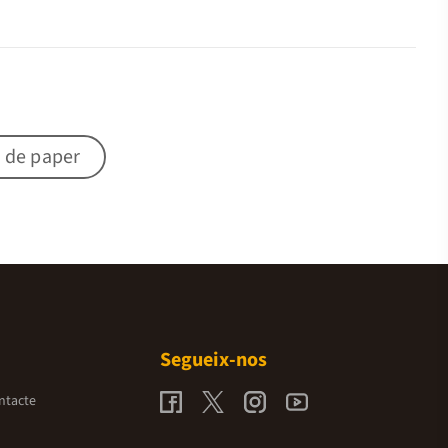
 de paper
Segueix-nos
ntacte