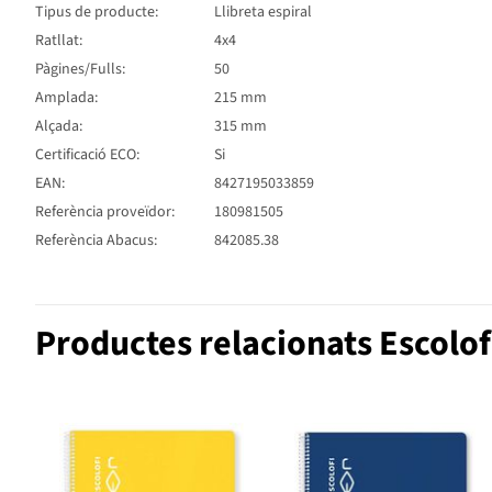
Tipus de producte:
Llibreta espiral
Ratllat:
4x4
Pàgines/Fulls:
50
Amplada:
215 mm
Alçada:
315 mm
Certificació ECO:
Si
EAN:
8427195033859
Referència proveïdor:
180981505
Referència Abacus:
842085.38
Productes relacionats Escolof