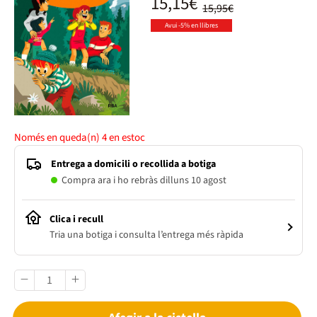
15,15€
15,95€
Avui -5% en llibres
Només en queda(n)
4
en estoc
Entrega a domicili o recollida a botiga
Compra ara i ho rebràs dilluns 10 agost
Clica i recull
Tria una botiga i consulta l’entrega més ràpida