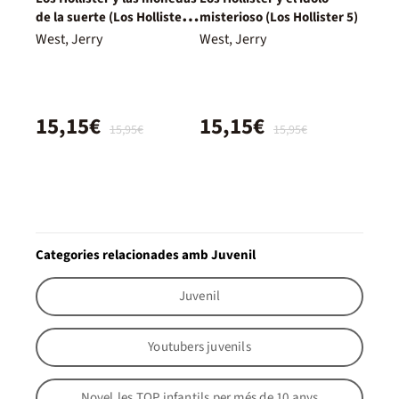
de la suerte (Los Hollister
misterioso (Los Hollister 5)
4)
West, Jerry
West, Jerry
15,15€
15,15€
15,95€
15,95€
Categories relacionades amb Juvenil
Juvenil
Youtubers juvenils
Novel.les TOP infantils per més de 10 anys