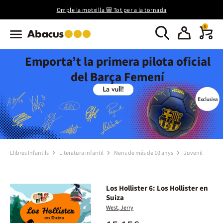
Omple la motxilla 🎒 Tot per a la tornada
0
Emporta’t la primera pilota oficial
del Barça Femení
Llibres Infantils
Literatura infantil
Nens de més de 10 anys
Juvenil
Los Hollister 6: Los Hollister en
Suiza
West, Jerry