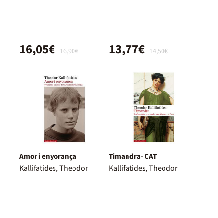
16,05€
13,77€
16,90€
14,50€
Amor i enyorança
Timandra- CAT
Kallifatides, Theodor
Kallifatides, Theodor