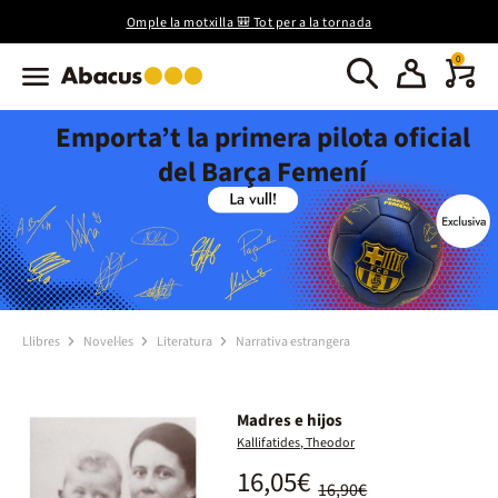
Omple la motxilla 🎒 Tot per a la tornada
0
Emporta’t la primera pilota oficial
del Barça Femení
Llibres
Novel·les
Literatura
Narrativa estrangera
Madres e hijos
Kallifatides, Theodor
16,05€
16,90€