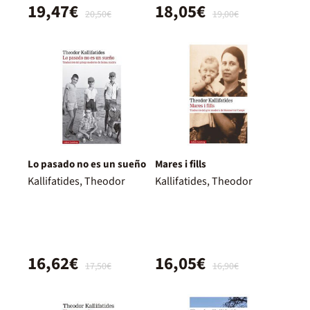
19,47€
18,05€
20,50€
19,00€
Lo pasado no es un sueño
Mares i fills
Kallifatides, Theodor
Kallifatides, Theodor
16,62€
16,05€
17,50€
16,90€