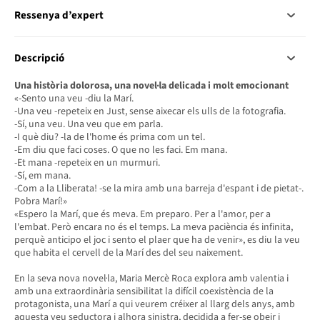
Ressenya d’expert
Descripció
Una història dolorosa, una novel·la delicada i molt emocionant
«-Sento una veu -diu la Marí.
-Una veu -repeteix en Just, sense aixecar els ulls de la fotografia.
-Sí, una veu. Una veu que em parla.
-I què diu? -la de l'home és prima com un tel.
-Em diu que faci coses. O que no les faci. Em mana.
-Et mana -repeteix en un murmuri.
-Sí, em mana.
-Com a la Lliberata! -se la mira amb una barreja d'espant i de pietat-.
Pobra Marí!»
«Espero la Marí, que és meva. Em preparo. Per a l'amor, per a
l'embat. Però encara no és el temps. La meva paciència és infinita,
perquè anticipo el joc i sento el plaer que ha de venir», es diu la veu
que habita el cervell de la Marí des del seu naixement.
En la seva nova novel·la, Maria Mercè Roca explora amb valentia i
amb una extraordinària sensibilitat la difícil coexistència de la
protagonista, una Marí a qui veurem créixer al llarg dels anys, amb
aquesta veu seductora i alhora sinistra, decidida a fer-se obeir i