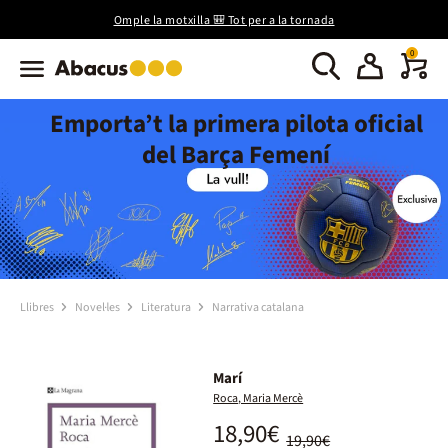
Omple la motxilla 🎒 Tot per a la tornada
0
Emporta’t la primera pilota oficial
del Barça Femení
Llibres
Novel·les
Literatura
Narrativa catalana
Marí
Roca, Maria Mercè
18,90€
19,90€