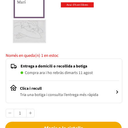
Avui -5% en llibres
Només en queda(n)
1
en estoc
Entrega a domicili o recollida a botiga
Compra ara i ho rebràs dimarts 11 agost
Clica i recull
Tria una botiga i consulta l’entrega més ràpida