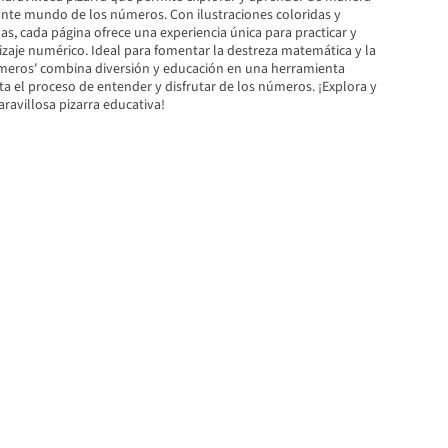
nante mundo de los números. Con ilustraciones coloridas y
as, cada página ofrece una experiencia única para practicar y
izaje numérico. Ideal para fomentar la destreza matemática y la
úmeros' combina diversión y educación en una herramienta
lita el proceso de entender y disfrutar de los números. ¡Explora y
ravillosa pizarra educativa!