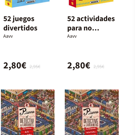
52 juegos
52 actividades
divertidos
para no
aburrirse
Aavv
Aavv
2,80€
2,80€
2,95€
2,95€