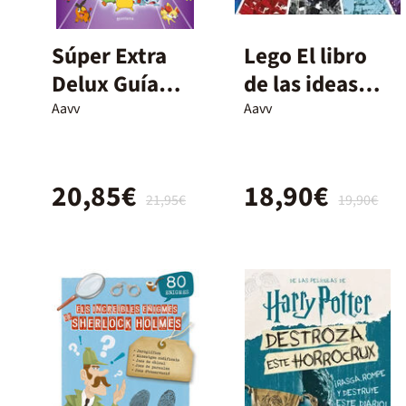
Súper Extra
Lego El libro
Delux Guía
de las ideas
esencial
Nueva edición
Aavv
Aavv
definitiva
20,85€
18,90€
21,95€
19,90€