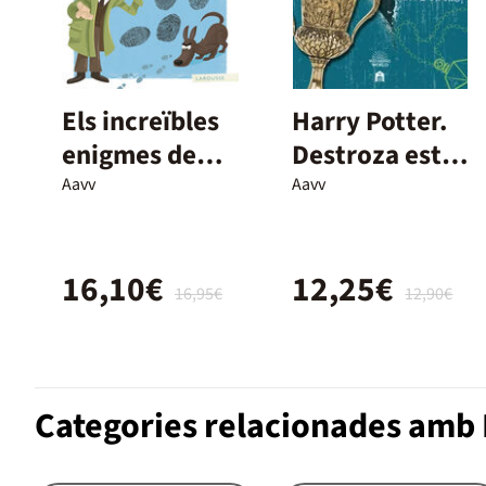
Els increïbles
Harry Potter.
enigmes de
Destroza este
Sherlock
horrocrux
Aavv
Aavv
Holmes
16,10€
12,25€
16,95€
12,90€
Categories relacionades amb