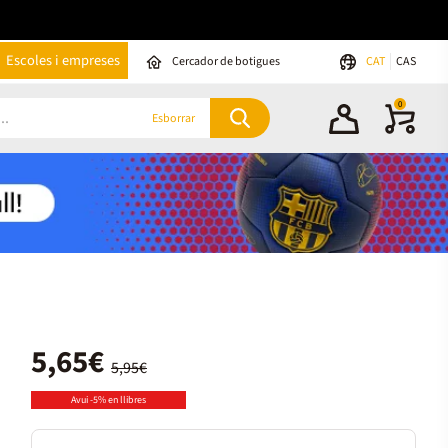
Escoles i empreses
Cercador de botigues
CAT
CAS
0
Esborrar
5,65€
5,95€
Avui -5% en llibres