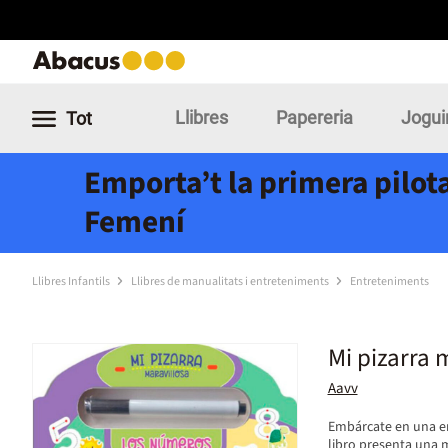
Llibres
Papereria
Jogui
Tot
Emporta’t la primera pilota
Femení
Llibres Infantils
Llibres de manualitats i entreteniments
Entreteniments
Mi pizarra 
Aavv
Embárcate en una em
libro presenta una 