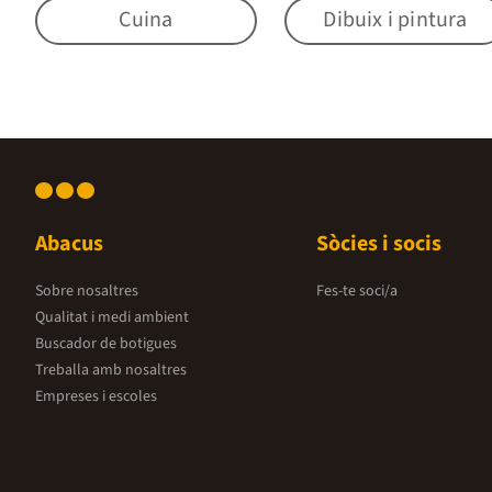
Cuina
Dibuix i pintura
Abacus
Sòcies i socis
Sobre nosaltres
Fes-te soci/a
Qualitat i medi ambient
Buscador de botigues
Treballa amb nosaltres
Empreses i escoles