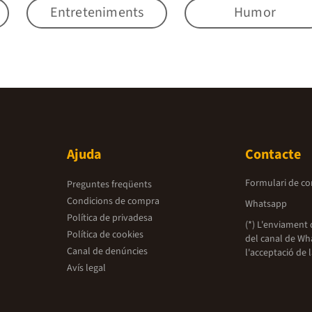
Entreteniments
Humor
Ajuda
Contacte
Formulari de co
Preguntes freqüents
Condicions de compra
Whatsapp
Política de privadesa
(*) L'enviament 
Política de cookies
del canal de Wh
Canal de denúncies
l'acceptació de 
Avís legal