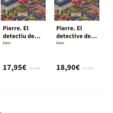
Pierre. El
Pierre. El
detectiu de
detective de
laberints
laberintos
Aavv
Aavv
17,95€
18,90€
18,90€
19,90€