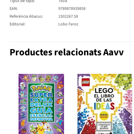
Tipus de tapa:
Tova
EAN:
9789878939858
Referència Abacus:
1502267.58
Editorial:
Lobo Feroz
Productes relacionats Aavv