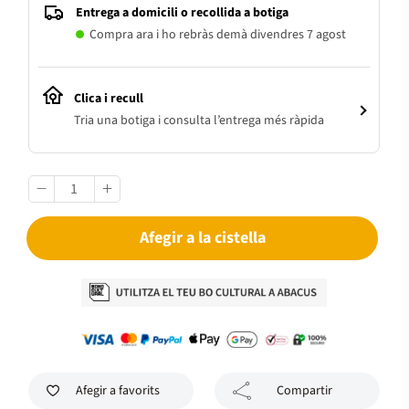
Entrega a domicili o recollida a botiga
Compra ara i ho rebràs demà divendres 7 agost
Clica i recull
Tria una botiga i consulta l’entrega més ràpida
Afegir a la cistella
Afegir a favorits
Compartir