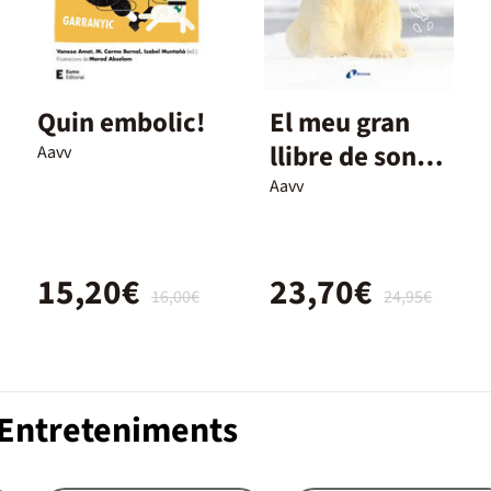
Quin embolic!
El meu gran
llibre de sons.
Aavv
Animals
Aavv
15,20€
23,70€
16,00€
24,95€
 Entreteniments