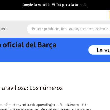
Omple la motxilla 🎒 Tot per a la tornada
nes
 oficial del Barça
maravillosa: Los números
ocionante aventura de aprendizaje con 'Los Números'. Este
maravillosa pizarra que permite explorar y aprender de manera