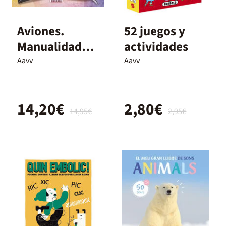
Aviones.
52 juegos y
Manualidades
actividades
de
Aavv
Aavv
papiroflexia
14,20€
2,80€
14,95€
2,95€