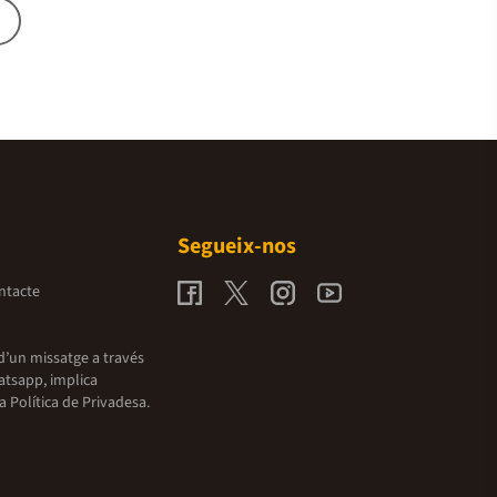
Segueix-nos
ntacte
d’un missatge a través
atsapp, implica
la
Política de Privadesa.