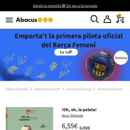
Omple la motxilla 🎒 Tot per a la tornada
0
Emporta’t la primera pilota oficial
del Barça Femení
Llibres Infantils
Literatura infantil
A partir de 3 anys
Primeres lectures
!Oh, oh, la pelota!
Roca, Elisenda
6,55€
6,90€