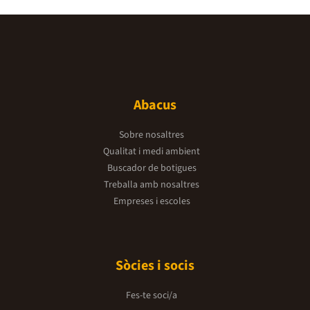
Abacus
Sobre nosaltres
Qualitat i medi ambient
Buscador de botigues
Treballa amb nosaltres
Empreses i escoles
Sòcies i socis
Fes-te soci/a