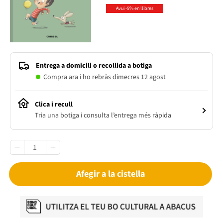
Avui -5% en llibres
Entrega a domicili o recollida a botiga
Compra ara i ho rebràs dimecres 12 agost
Clica i recull
Tria una botiga i consulta l’entrega més ràpida
Afegir a la cistella