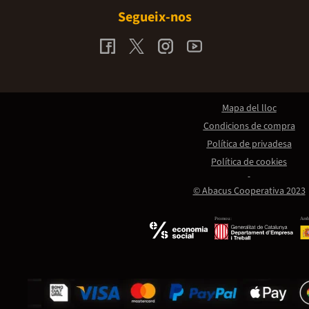
Segueix-nos
Mapa del lloc
Condicions de compra
Política de privadesa
Política de cookies
© Abacus Cooperativa 2023
Promou:
Amb 