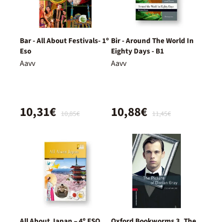
Bar - All About Festivals- 1º
Bir - Around The World In
Eso
Eighty Days - B1
Aavv
Aavv
10,31€
10,88€
10,85€
11,45€
All About Japan – 4º ESO
Oxford Bookworms 3. The