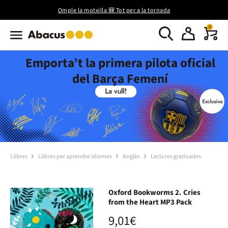
Omple la motxilla 🎒 Tot per a la tornada
0
Emporta’t la primera pilota oficial
del Barça Femení
Llibres
Llibres per aprendre idiomes
Anglès
Lectures graduades
Oxford Bookworms 2. Cries
from the Heart MP3 Pack
9,01€