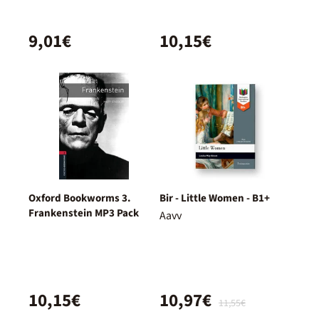
9,01€
10,15€
Oxford Bookworms 3.
Bir - Little Women - B1+
Frankenstein MP3 Pack
Aavv
10,15€
10,97€
11,55€