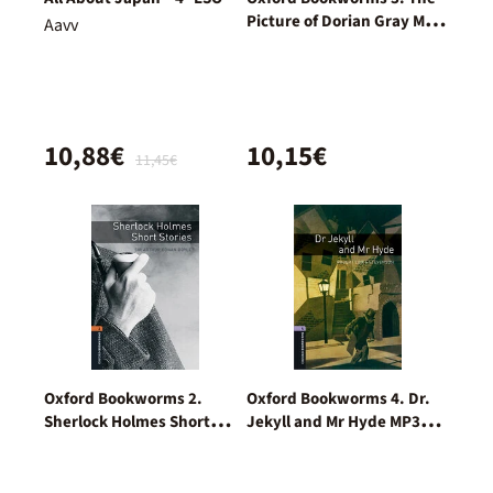
Picture of Dorian Gray MP3
Aavv
Pack
10,88€
10,15€
11,45€
Oxford Bookworms 2.
Oxford Bookworms 4. Dr.
Sherlock Holmes Short
Jekyll and Mr Hyde MP3
Stories MP3 Pack
Pack