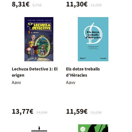
8,31€
11,30€
8,75€
11,90€
Lechuza Detective 1: El
Els dotze treballs
origen
d'Hèracles
Aavv
Aavv
13,77€
11,59€
14,50€
12,20€