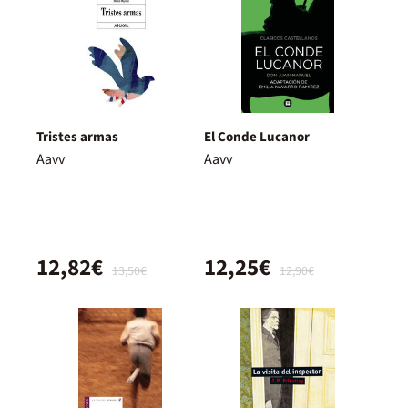
Tristes armas
El Conde Lucanor
Aavv
Aavv
12,82€
12,25€
13,50€
12,90€