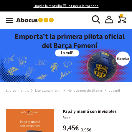
Omple la motxilla 🎒 Tot per a la tornada
0
Emporta’t la primera pilota oficial
del Barça Femení
Llibres Infantils
Literatura infantil
Nens de més de 10 anys
Juvenil
Papá y mamá son invisibles
Aavv
9,45€
9,95€