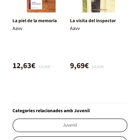
La piel de la memoria
La visita del inspector
Aavv
Aavv
12,63€
9,69€
13,30€
10,20€
Categories relacionades amb Juvenil
Juvenil