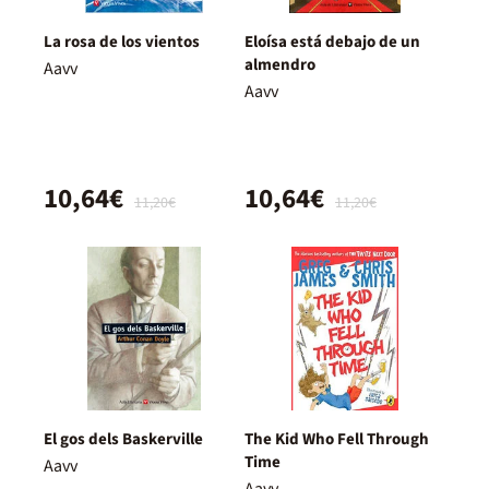
La rosa de los vientos
Eloísa está debajo de un
almendro
Aavv
Aavv
10,64€
10,64€
11,20€
11,20€
El gos dels Baskerville
The Kid Who Fell Through
Time
Aavv
Aavv