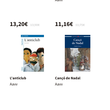
13,20€
11,16€
13,90€
11,75€
L'anticlub
Cançó de Nadal
Aavv
Aavv