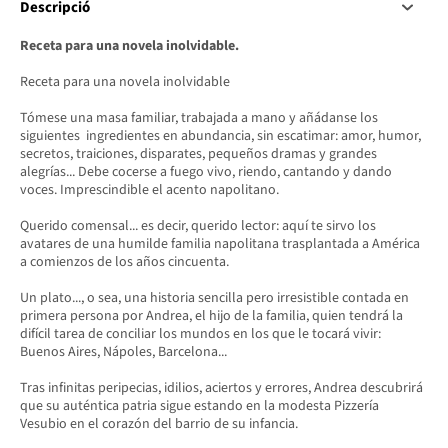
Descripció
Receta para una novela inolvidable.
Receta para una novela inolvidable
Tómese una masa familiar, trabajada a mano y añádanse los
siguientes ingredientes en abundancia, sin escatimar: amor, humor,
secretos, traiciones, disparates, pequeños dramas y grandes
alegrías... Debe cocerse a fuego vivo, riendo, cantando y dando
voces. Imprescindible el acento napolitano.
Querido comensal... es decir, querido lector: aquí te sirvo los
avatares de una humilde familia napolitana trasplantada a América
a comienzos de los años cincuenta.
Un plato..., o sea, una historia sencilla pero irresistible contada en
primera persona por Andrea, el hijo de la familia, quien tendrá la
difícil tarea de conciliar los mundos en los que le tocará vivir:
Buenos Aires, Nápoles, Barcelona...
Tras infinitas peripecias, idilios, aciertos y errores, Andrea descubrirá
que su auténtica patria sigue estando en la modesta Pizzería
Vesubio en el corazón del barrio de su infancia.