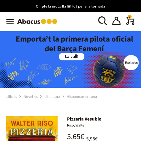
Omple la motxilla 🎒 Tot per a la tornada
0
Emporta’t la primera pilota oficial
del Barça Femení
Llibres
Novel·les
Literatura
Hispanoamericana
Pizzería Vesubio
Riso, Walter
5,65€
5,95€