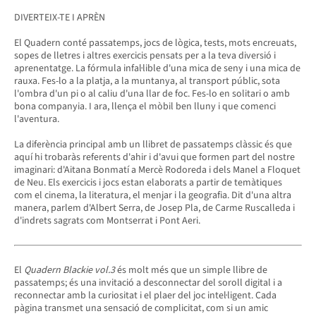
DIVERTEIX-TE I APRÈN
El Quadern conté passatemps, jocs de lògica, tests, mots encreuats,
sopes de lletres i altres exercicis pensats per a la teva diversió i
aprenentatge. La fórmula infal·lible d'una mica de seny i una mica de
rauxa. Fes-lo a la platja, a la muntanya, al transport públic, sota
l'ombra d'un pi o al caliu d'una llar de foc. Fes-lo en solitari o amb
bona companyia. I ara, llença el mòbil ben lluny i que comenci
l'aventura.
La diferència principal amb un llibret de passatemps clàssic és que
aquí hi trobaràs referents d'ahir i d'avui que formen part del nostre
imaginari: d'Aitana Bonmatí a Mercè Rodoreda i dels Manel a Floquet
de Neu. Els exercicis i jocs estan elaborats a partir de temàtiques
com el cinema, la literatura, el menjar i la geografia. Dit d'una altra
manera, parlem d'Albert Serra, de Josep Pla, de Carme Ruscalleda i
d'indrets sagrats com Montserrat i Pont Aeri.
El
Quadern Blackie vol.3
és molt més que un simple llibre de
passatemps; és una invitació a desconnectar del soroll digital i a
reconnectar amb la curiositat i el plaer del joc intel·ligent. Cada
pàgina transmet una sensació de complicitat, com si un amic