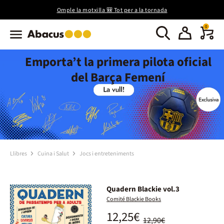
Omple la motxilla 🎒 Tot per a la tornada
0
Emporta’t la primera pilota oficial
del Barça Femení
Llibres
Cuina i Salut
Jocs i entreteniments
Quadern Blackie vol.3
Comité Blackie Books
12,25€
12,90€