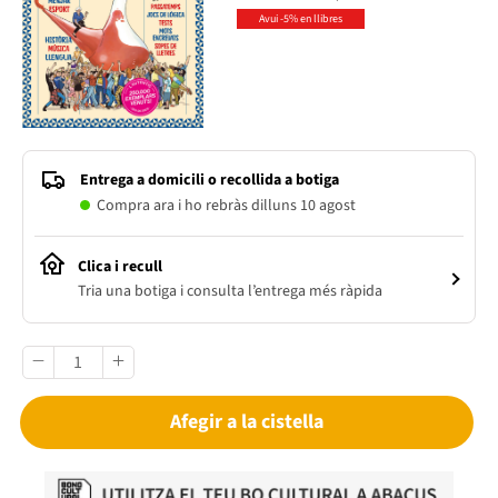
Avui -5% en llibres
Entrega a domicili o recollida a botiga
Compra ara i ho rebràs dilluns 10 agost
Clica i recull
Tria una botiga i consulta l’entrega més ràpida
Afegir a la cistella