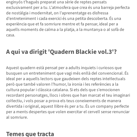
enginyós t'hagués preparat una sèrie de reptes pensats
exclusivament per a tu. L'atmosfera que crea és una barreja perfecta
de nostàlgia i modernitat, on l'aprenentatge es disfressa
d'entreteniment i cada exercici és una petita descoberta. És una
experiència que et fa somriure mentre et fa pensar, ideal per a
aquells moments de calma a la platja, a la muntanya o al sofà de
casa.
A qui va dirigit 'Quadern Blackie vol.3'?
Aquest quadern està pensat per a adults inquiets i curiosos que
busquen un entreteniment que vagi més enllà del convencional. És
ideal per a aquells lectors que gaudeixen dels reptes intel·lectuals
però que també valoren l'humor, la ironia i les referències a la
cultura popular i clàssica catalana. Si ets dels que s'emocionen
recordant personatges, llocs i obres que han marcat el teu imaginari
col·lectiu, i vols posar a prova els teus coneixements de manera
divertida i original, aquest llibre és per a tu. És un company perfecte
per a ments despertes que volen exercitar el cervell sense renunciar
al somriure.
Temes que tracta