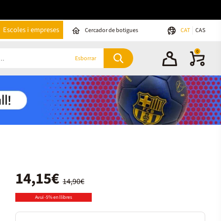
Escoles i empreses
Cercador de botigues
CAT
CAS
0
Esborrar
14,15€
14,90€
Avui -5% en llibres