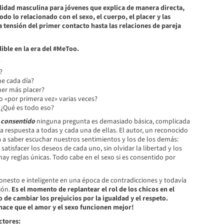
lidad masculina para jóvenes que explica de manera directa,
todo lo relacionado con el sexo, el cuerpo, el placer y las
 tensión del primer contacto hasta las relaciones de pareja
ible en la era del #MeToo.
?
?
e cada día?
er más placer?
o «por primera vez» varias veces?
. ¿Qué es todo eso?
 consentido
ninguna pregunta es demasiado básica, complicada
a respuesta a todas y cada una de ellas. El autor, un reconocido
 a saber escuchar nuestros sentimientos y los de los demás:
satisfacer los deseos de cada uno, sin olvidar la libertad y los
 hay reglas únicas. Todo cabe en el sexo si es consentido por
onesto e inteligente en una época de contradicciones y todavía
ión.
Es el momento de replantear el rol de los chicos en el
 de cambiar los prejuicios por la igualdad y el respeto.
hace que el amor y el sexo funcionen mejor!
ctores: