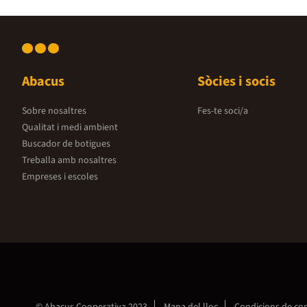
Abacus
Sòcies i socis
Sobre nosaltres
Fes-te soci/a
Qualitat i medi ambient
Buscador de botigues
Treballa amb nosaltres
Empreses i escoles
© Abacus Cooperativa 2023
Mapa del lloc
Condicions de c