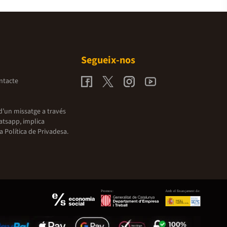
Segueix-nos
ntacte
d’un missatge a través
atsapp, implica
la
Política de Privadesa.
Promou:
Amb el finançament de: