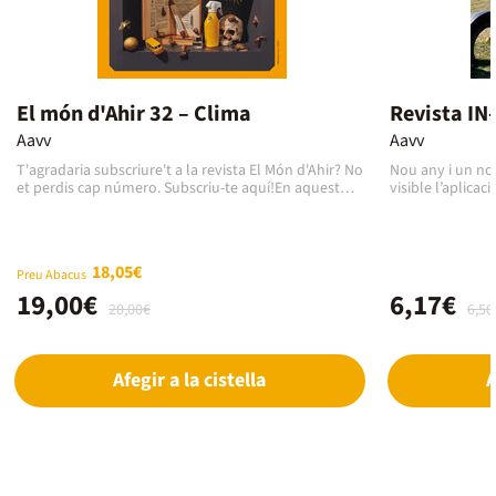
El món d'Ahir 32 – Clima
Revista IN
Aavv
Aavv
T'agradaria subscriure't a la revista El Món d'Ahir? No
Nou any i un no
et perdis cap número. Subscriu-te aquí!En aquest
visible l’aplicac
número, dedicat al clima, veurem com el temps, a
arreu del territor
més d’un tema de conversa recurrent, ha estat una
preocupació constant en totes les èpoques i en totes
les latituds. Perquè, com deia Josep Pla, som
18,05€
animals climàtics. La nostra vida s’organitza al
Preu Abacus
voltant de les estacions, i mirem el cel tant si no plou
19,00€
6,17€
20,00€
6,50
com si plou massa, en cerca de respostes.
Afegir a la cistella
A