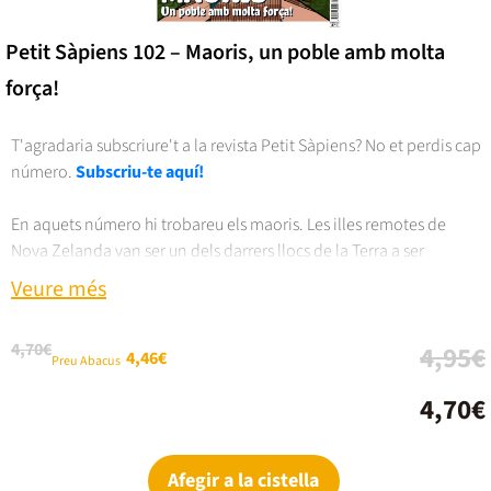
Petit Sàpiens 102 – Maoris, un poble amb molta
força!
T'agradaria subscriure't a la revista Petit Sàpiens? No et perdis cap
número.
Subscriu-te aquí!
En aquets número hi trobareu els maoris. Les illes remotes de
Nova Zelanda van ser un dels darrers llocs de la Terra a ser
colonitzats pel humans. Els primers habitants hi van arribar des de
Veure més
la Polinèsia, ara fa set segles, després de fer una travessa increïble
en canoa. Els maoris es van adaptar perfectament a la nova terra, i
4,70€
4,95€
van crear una cultura molt especial, amb creences i tradicions
4,46€
Preu Abacus
força sorprenents. Anem a visitar-los!
4,70€
3,1 out of 5 Customer Rating
Afegir a la cistella