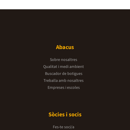
Abacus
Sobre nosaltres
Qualitat i medi ambient
Buscador de botigues
Treballa amb nosaltres
Empreses i escoles
Sòcies i socis
Fes-te soci/a