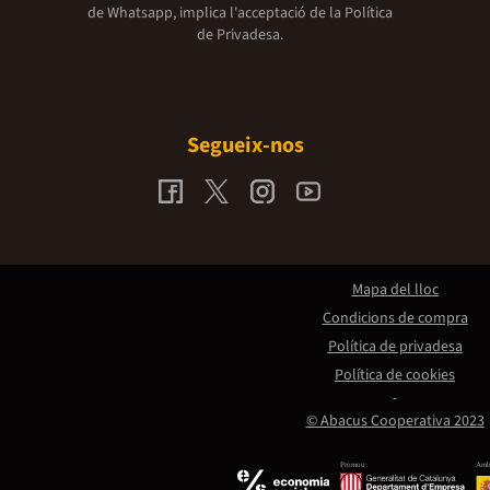
de Whatsapp, implica l'acceptació de la
Política
de Privadesa.
Segueix-nos
Mapa del lloc
Condicions de compra
Política de privadesa
Política de cookies
© Abacus Cooperativa 2023
Promou:
Amb 