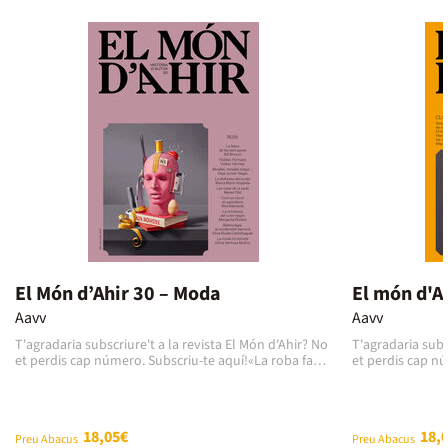
El Món d’Ahir 30 – Moda
Aavv
Aavv
T'agradaria subscriure't a la revista El Món d'Ahir? No
T'agradaria subs
et perdis cap número. Subscriu-te aquí!«La roba fa
et perdis cap n
l’home», va dir Mark Twain. I afegia: «Cap home
número, dedicat
despullat ha tingut mai influència en la societat.» La
més d’un tema d
moda ens fa diferents, ens confereix estil, si tenim la
preocupació con
traça i el poder adquisitiu necessaris. I, alhora, la
les latituds. Pe
18,05€
18,
manera de vestir ens homogeneïtza, ens ajuda a
Preu Abacus
animals climàtic
Preu Abacus