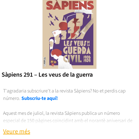
Sàpiens 291 – Les veus de la guerra
T'agradaria subscriure't a la revista Sàpiens? No et perdis cap
número.
Subscriu-te aquí!
Aquest mes de juliol, la revista Sàpiens publica un número
especial de 150 pàgines coincidint amb el norantè aniversari de
l’esclat de la Guerra Civil. L’edició proposa una mirada centrada en
Veure més
la dimensió humana de la guerra, que va marcar profundament la