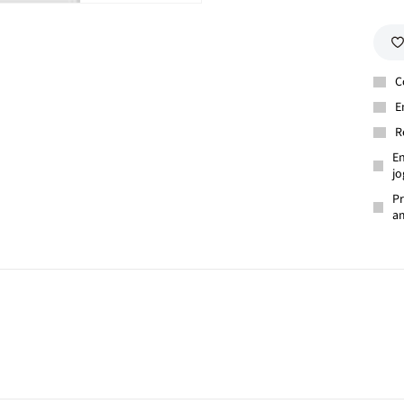
C
E
R
En
jo
Pr
am