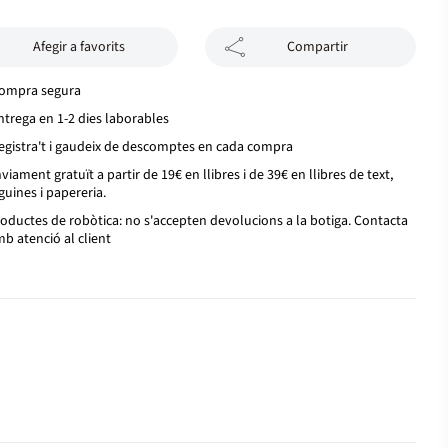
Afegir a favorits
Compartir
ompra segura
ntrega en 1-2 dies laborables
egistra't i gaudeix de descomptes en cada compra
viament gratuït a partir de 19€ en llibres i de 39€ en llibres de text,
guines i papereria.
oductes de robòtica: no s'accepten devolucions a la botiga. Contacta
b atenció al client