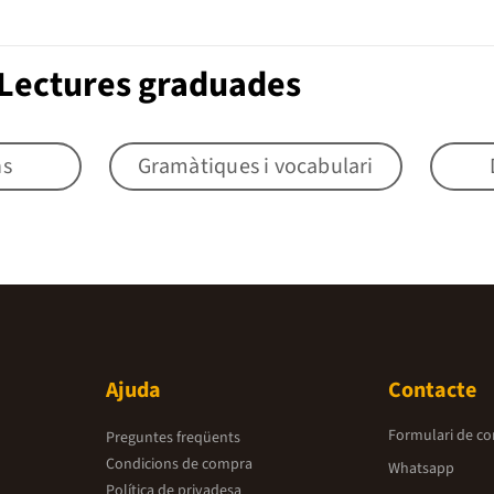
 Lectures graduades
s
Gramàtiques i vocabulari
Ajuda
Contacte
Formulari de co
Preguntes freqüents
Condicions de compra
Whatsapp
Política de privadesa