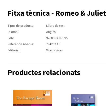
Fitxa tècnica - Romeo & Julie
Tipus de producte:
Llibre de text
Idioma:
Anglès
EAN:
9788853007995
Referència Abacus:
794202.15
Editorial:
Vicens Vives
Productes relacionats