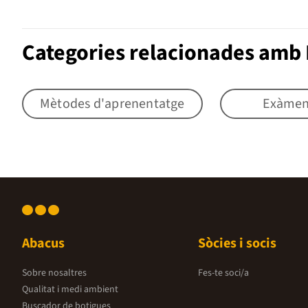
Categories relacionades amb
Mètodes d'aprenentatge
Exàmen
Abacus
Sòcies i socis
Sobre nosaltres
Fes-te soci/a
Qualitat i medi ambient
Buscador de botigues