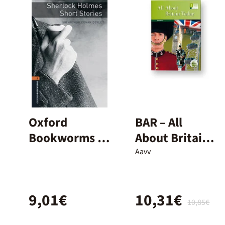
Oxford
BAR – All
Bookworms 2.
About Britain
Sherlock
Today – 1º ESO
Aavv
Holmes Short
Stories MP3
9,01€
10,31€
Pack
10,85€