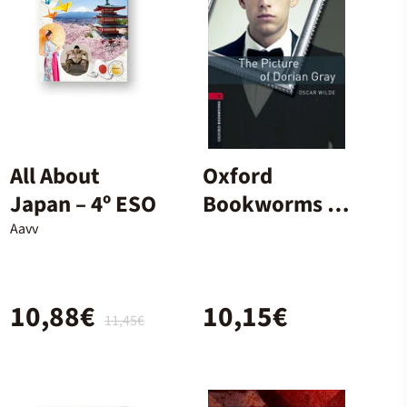
All About
Oxford
Japan – 4º ESO
Bookworms 3.
The Picture of
Aavv
Dorian Gray
MP3 Pack
10,88€
10,15€
11,45€