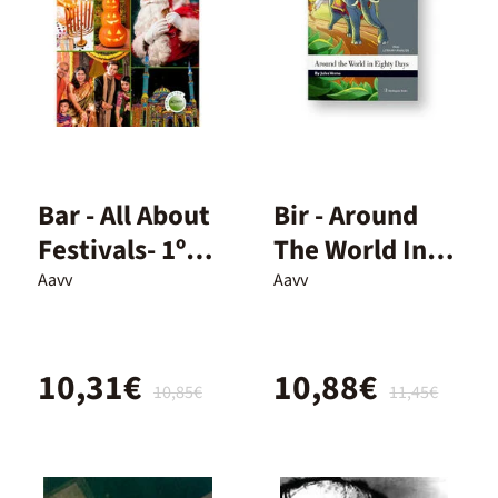
Bar - All About
Bir - Around
Festivals- 1º
The World In
Eso
Eighty Days -
Aavv
Aavv
B1
10,31€
10,88€
10,85€
11,45€