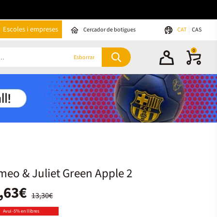
Escoles i empreses
Cercador de botigues
CAT
CAS
0
Esborrar
eo & Juliet Green Apple 2
,63€
13,30€
Avui -5% en llibres