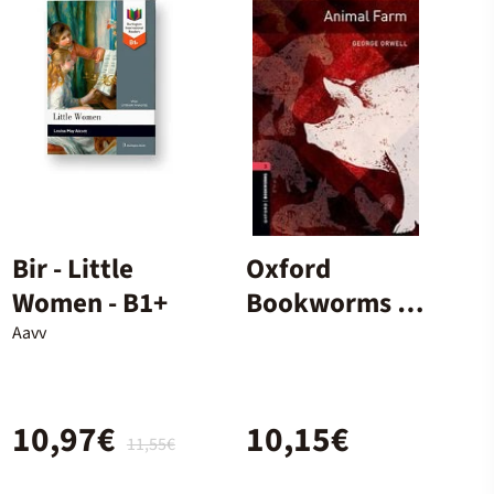
Bir - Little
Oxford
Women - B1+
Bookworms 3.
Animal Farm
Aavv
MP3 Pack
10,97€
10,15€
11,55€