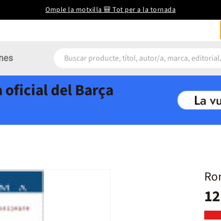
Omple la motxilla 🎒 Tot per a la tornada
nes
 oficial del Barça
Rom
12