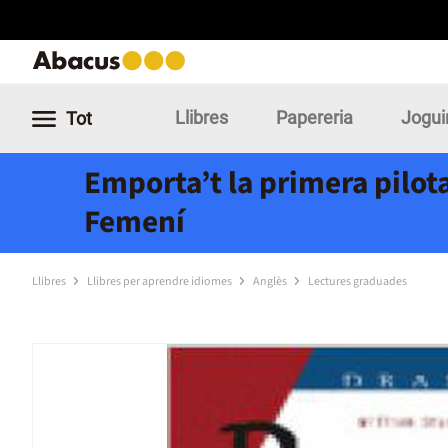
Llibres
Papereria
Jogui
Tot
Emporta’t la primera pilota
Femení
Llibres
Llibres per aprendre idiomes
Anglès
Lectures graduades