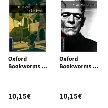
Oxford
Oxford
Bookworms 4.
Bookworms 3.
Dr. Jekyll and
Frankenstein
Mr Hyde MP3
MP3 Pack
Pack
10,15€
10,15€