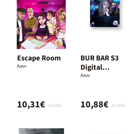
Escape Room
BUR BAR S3
Digital
Aavv
Nightmares/2
Aavv
4
10,31€
10,88€
10,85€
11,45€