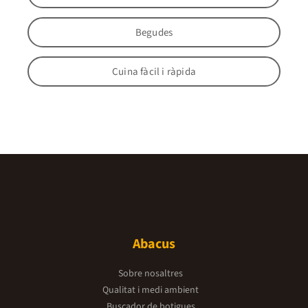
Begudes
Cuina fàcil i ràpida
Abacus
Sobre nosaltres
Qualitat i medi ambient
Buscador de botigues