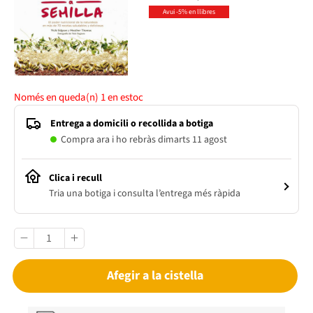
Avui -5% en llibres
Només en queda(n)
1
en estoc
Entrega a domicili o recollida a botiga
Compra ara i ho rebràs dimarts 11 agost
Clica i recull
Tria una botiga i consulta l’entrega més ràpida
Afegir a la cistella