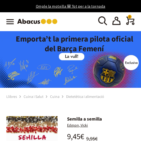
Omple la motxilla 🎒 Tot per a la tornada
0
Emporta’t la primera pilota oficial
del Barça Femení
Llibres
Cuina i Salut
Cuina
Dietetètica i alimentació
Semilla a semilla
Edgson, Vicki
9,45€
9,95€