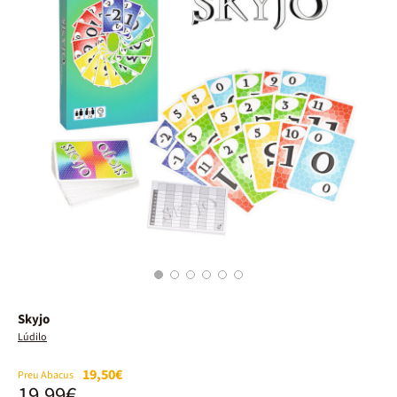
1
2
3
4
5
6
Skyjo
Lúdilo
19,50€
Preu Abacus
19,99€