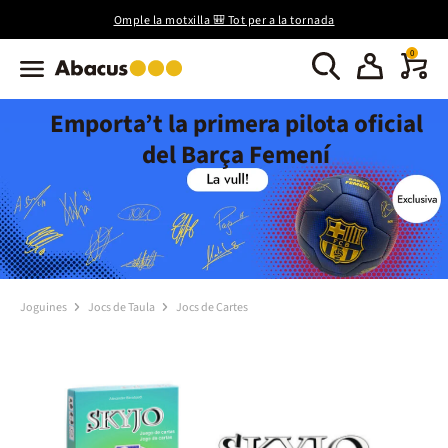
Omple la motxilla 🎒 Tot per a la tornada
0
Emporta’t la primera pilota oficial
del Barça Femení
Joguines
Jocs de Taula
Jocs de Cartes