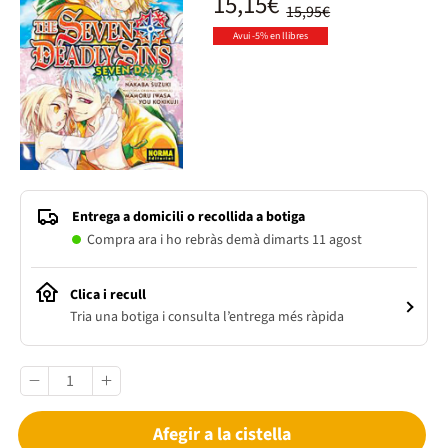
15,15€
15,95€
Avui -5% en llibres
Entrega a domicili o recollida a botiga
Compra ara i ho rebràs demà dimarts 11 agost
Clica i recull
Tria una botiga i consulta l’entrega més ràpida
Afegir a la cistella