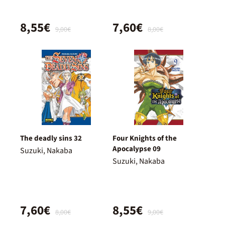
8,55€
7,60€
9,00€
8,00€
The deadly sins 32
Four Knights of the
Apocalypse 09
Suzuki, Nakaba
Suzuki, Nakaba
7,60€
8,55€
8,00€
9,00€