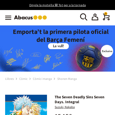
Omple la motxilla 🎒 Tot per a la tornada
0
Emporta’t la primera pilota oficial
del Barça Femení
Llibres
Còmic
Còmic i manga
Shonen Manga
The Seven Deadly Sins Seven
Days. Integral
Suzuki, Nakaba