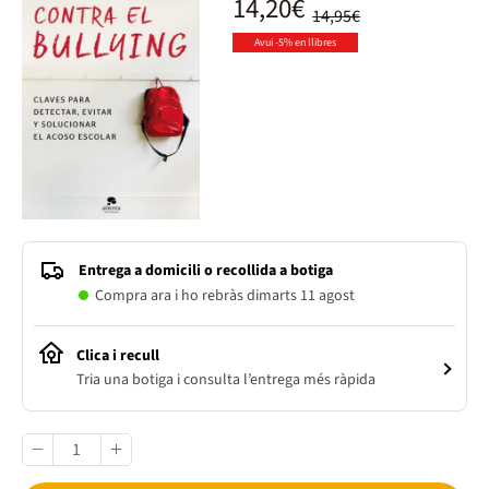
14,20€
14,95€
Avui -5% en llibres
Entrega a domicili o recollida a botiga
Compra ara i ho rebràs dimarts 11 agost
Clica i recull
Tria una botiga i consulta l’entrega més ràpida