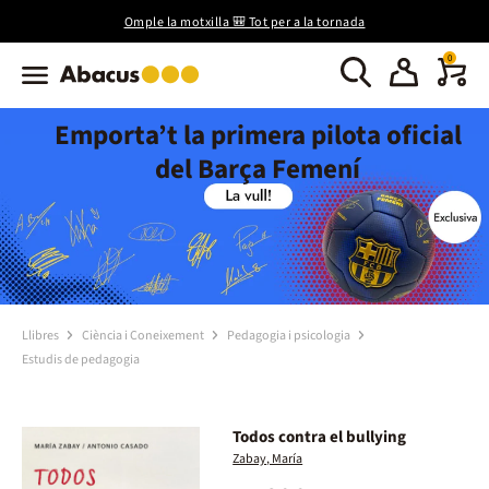
Omple la motxilla 🎒 Tot per a la tornada
0
Emporta’t la primera pilota oficial
del Barça Femení
Llibres
Ciència i Coneixement
Pedagogia i psicologia
Estudis de pedagogia
Todos contra el bullying
Zabay, María