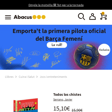
Omple la motxilla 🎒 Tot per a la tornada
0
Emporta’t la primera pilota oficial
del Barça Femení
Llibres
Cuina i Salut
Jocs i entreteniments
Todos los chistes
Serrano, Javier
15,10€
15,90€