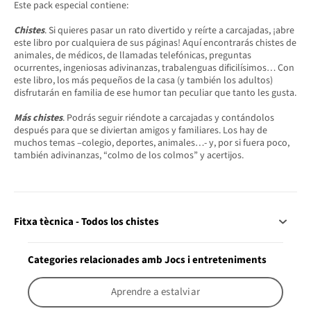
Este pack especial contiene:
Chistes
. Si quieres pasar un rato divertido y reírte a carcajadas, ¡abre
este libro por cualquiera de sus páginas! Aquí encontrarás chistes de
animales, de médicos, de llamadas telefónicas, preguntas
ocurrentes, ingeniosas adivinanzas, trabalenguas dificilísimos… Con
este libro, los más pequeños de la casa (y también los adultos)
disfrutarán en familia de ese humor tan peculiar que tanto les gusta.
Más chistes
. Podrás seguir riéndote a carcajadas y contándolos
después para que se diviertan amigos y familiares. Los hay de
muchos temas –colegio, deportes, animales…- y, por si fuera poco,
también adivinanzas, “colmo de los colmos” y acertijos.
Fitxa tècnica - Todos los chistes
Categories relacionades amb Jocs i entreteniments
Aprendre a estalviar