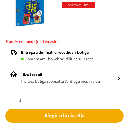
Avui -5% en llibres
Només en queda(n)
4
en estoc
Entrega a domicili o recollida a botiga
Compra ara i ho rebràs dilluns 10 agost
Clica i recull
Tria una botiga i consulta l’entrega més ràpida
Afegir a la cistella