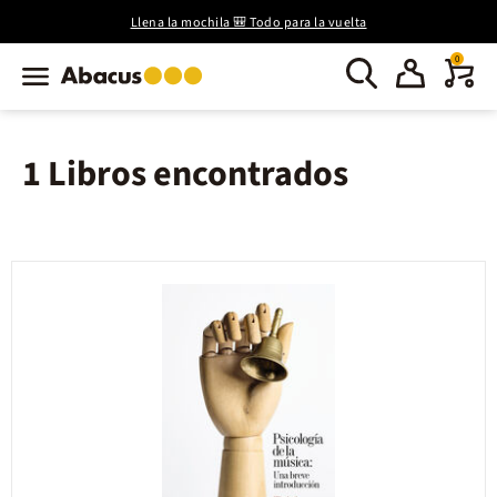
Llena la mochila 🎒 Todo para la vuelta
0
1 Libros encontrados