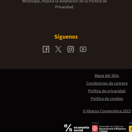
Whatsapp, implica la aceptación de la
Política de
Privacidad.
Síguenos
Mapa del Sitio
Condiciones de compra
Política de privacidad
Política de cookies
© Abacus Cooperativa 2023
Promou:
Amb