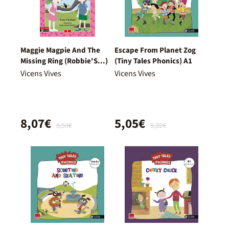
Maggie Magpie And The
Escape From Planet Zog
Missing Ring (Robbie'S...)
(Tiny Tales Phonics) A1
Vicens Vives
Vicens Vives
8,07€
5,05€
8,50€
5,32€