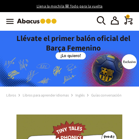
Llena la mochila 🎒 Todo para la vuelta
0
Llévate el primer balón oficial del
Barça Femenino
Libros
Libros para aprender idiomas
Inglés
Guías conversación