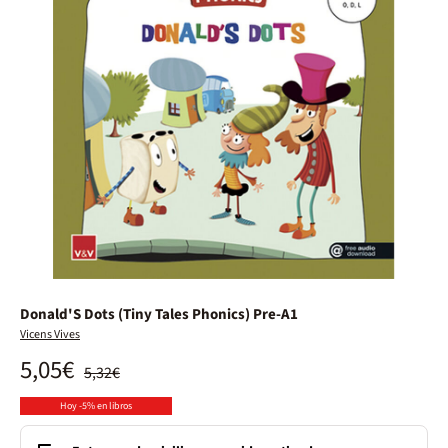
Donald'S Dots (Tiny Tales Phonics) Pre-A1
Vicens Vives
5,05€
5,32€
Hoy -5% en libros