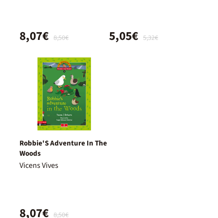
8,07€
5,05€
8,50€
5,32€
Robbie'S Adventure In The
Woods
Vicens Vives
8,07€
8,50€