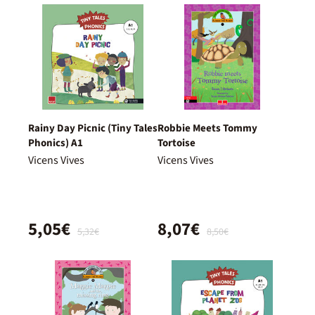
Rainy Day Picnic (Tiny Tales
Robbie Meets Tommy
Phonics) A1
Tortoise
Vicens Vives
Vicens Vives
5,05€
8,07€
5,32€
8,50€