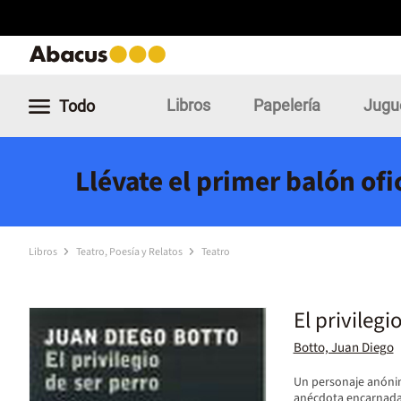
Libros
Papelería
Jugu
Todo
Llévate el primer balón of
Libros
Teatro, Poesía y Relatos
Teatro
El privilegi
Botto, Juan Diego
Un personaje anónimo
anécdota encarnada