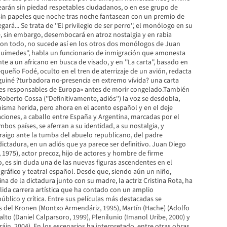
learán sin piedad respetables ciudadanos, o en ese grupo de
sin papeles que noche tras noche fantasean con un premio de
gará... Se trata de ''El privilegio de ser perro'', el monólogo en su
 sin embargo, desembocará en atroz nostalgia y en rabia
on todo, no sucede así en los otros dos monólogos de Juan
rquímedes'', habla un funcionario de inmigración que amonesta
te a un africano en busca de visado, y en ''La carta'', basado en
equeño Fodé, oculto en el tren de aterrizaje de un avión, redacta
guiné ?turbadora no-presencia en extremo vívida? una carta
ores responsables de Europa» antes de morir congelado.También
berto Cossa (''Definitivamente, adiós'') la voz se desdobla,
isma herida, pero ahora en el acento español y en el deje
ciones, a caballo entre España y Argentina, marcadas por el
mbos países, se aferran a su identidad, a su nostalgia, y
aigo ante la tumba del abuelo republicano, del padre
dictadura, en un adiós que ya parece ser definitivo. Juan Diego
 1975), actor precoz, hijo de actores y hombre de firme
, es sin duda una de las nuevas figuras ascendentes en el
áfico y teatral español. Desde que, siendo aún un niño,
a de la dictadura junto con su madre, la actriz Cristina Rota, ha
lida carrera artística que ha contado con un amplio
blico y crítica. Entre sus películas más destacadas se
s del Kronen (Montxo Armendáriz, 1995), Martín (Hache) (Adolfo
falto (Daniel Calparsoro, 1999), Plenilunio (Imanol Uribe, 2000) y
áin, 2004). En los escenarios ha interpretado, entre otras obras,