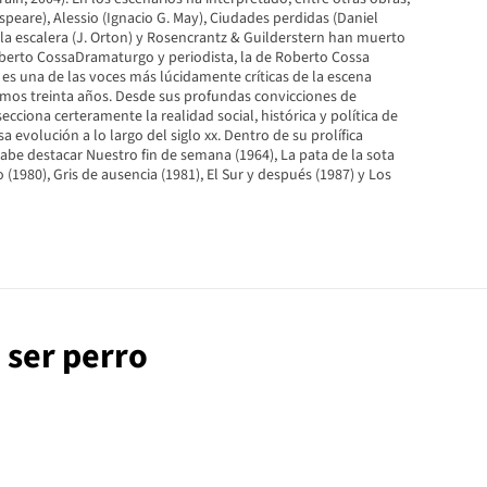
peare), Alessio (Ignacio G. May), Ciudades perdidas (Daniel
n la escalera (J. Orton) y Rosencrantz & Guilderstern han muerto
erto CossaDramaturgo y periodista, la de Roberto Cossa
 es una de las voces más lúcidamente críticas de la escena
timos treinta años. Desde sus profundas convicciones de
ecciona certeramente la realidad social, histórica y política de
a evolución a lo largo del siglo xx. Dentro de su prolífica
abe destacar Nuestro fin de semana (1964), La pata de la sota
do (1980), Gris de ausencia (1981), El Sur y después (1987) y Los
e ser perro