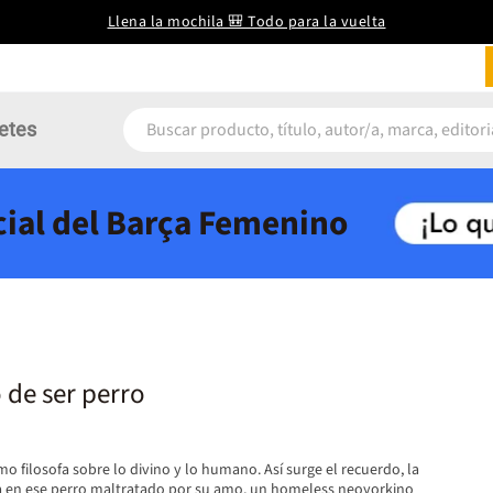
Llena la mochila 🎒 Todo para la vuelta
etes
icial del Barça Femenino
o de ser perro
 filosofa sobre lo divino y lo humano. Así surge el recuerdo, la
 en ese perro maltratado por su amo, un homeless neoyorkino