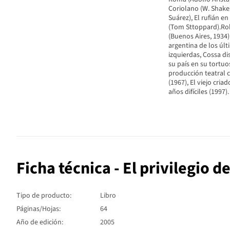
Coriolano (W. Shakes
Suárez), El rufián e
(Tom Sttoppard).Rob
(Buenos Aires, 1934)
argentina de los úl
izquierdas, Cossa dis
su país en su tortuos
producción teatral c
(1967), El viejo cria
años difíciles (1997).
Ficha técnica - El privilegio d
Tipo de producto:
Libro
Páginas/Hojas:
64
Año de edición:
2005