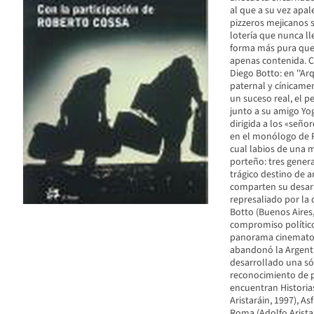
al que a su vez apa
pizzeros mejicanos 
lotería que nunca lle
forma más pura que,
apenas contenida. C
Diego Botto: en ''A
paternal y cínicamen
un suceso real, el p
junto a su amigo Yo
dirigida a los «señ
en el monólogo de Ro
cual labios de una m
porteño: tres genera
trágico destino de a
comparten su desarr
represaliado por la 
Botto (Buenos Aires,
compromiso político
panorama cinematogr
abandonó la Argentin
desarrollado una só
reconocimiento de pú
encuentran Historia
Aristaráin, 1997), As
Roma (Adolfo Aristar