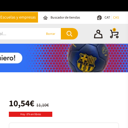
Escuelas y empresas
Buscador de tiendas
CAT
CAS
0
Borrar
10,54€
11,10€
Hoy -5% en libros