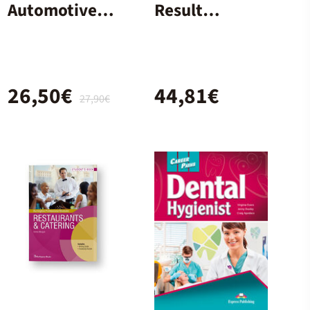
Automotive
Result
Industry
Intermediate
2E Student'S
Book+Onlwor
26,50€
44,81€
kbook
27,90€