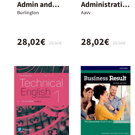
Admin and
Administratio
Finance SB
n Student's
Burlington
Aavv
2nd Ed
Book 2nd Ed
28,02€
28,02€
29,50€
29,50€