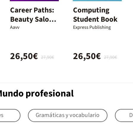
Career Paths:
Computing
Beauty Salon
Student Book
Student's
Aavv
Express Publishing
Book with
DigiBooks
26,50€
26,50€
27,90€
27,90€
Mundo profesional
es
Gramáticas y vocabulario
D