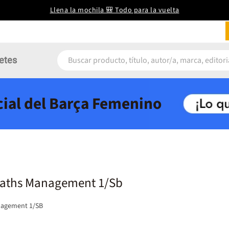
Llena la mochila 🎒 Todo para la vuelta
etes
icial del Barça Femenino
Paths Management 1/Sb
nagement 1/SB