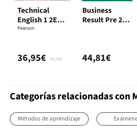
Technical
Business
English 1 2Ed
Result Pre 2E
Coursebook
Student'S
Pearson
Book+Onlwor
kbook
36,95€
44,81€
38,90€
Categorías relacionadas con 
Métodos de aprendizaje
Exámen