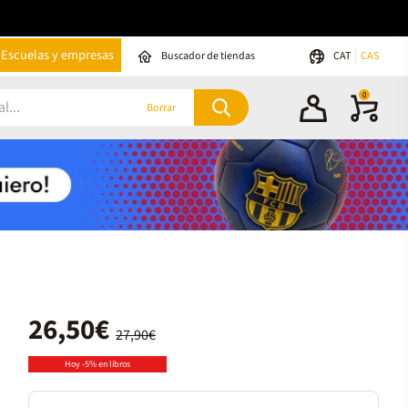
Escuelas y empresas
Buscador de tiendas
CAT
CAS
0
Borrar
26,50€
27,90€
Hoy -5% en libros