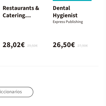
Restaurants &
Dental
Catering
Hygienist
Student'S
Express Publishing
28,02€
26,50€
29,50€
27,90€
iccionarios