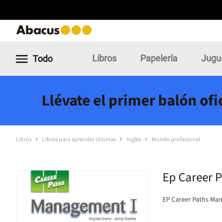
Libros
Papelería
Jugu
Todo
Llévate el primer balón of
Libros
Libros para aprender idiomas
Inglés
Mundo profesional
Ep Career 
EP Career Paths Ma