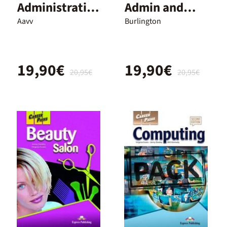
Administratio
Admin and
n Work Book
Finance WB
Aavv
Burlington
2nd Edition
2nd Ed
19,90€
19,90€
20,95€
20,95€