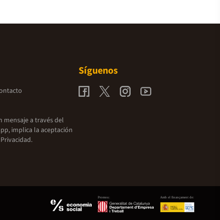
Síguenos
contacto
un mensaje a través del
pp, implica la aceptación
 Privacidad.
Promou:
Amb el finançament de: