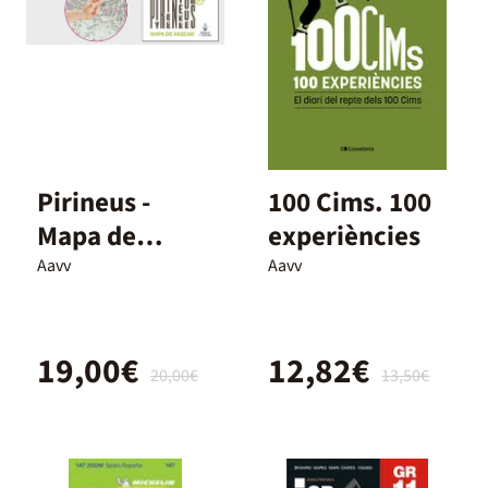
Pirineus -
100 Cims. 100
Mapa de
experiències
rascar
Aavv
Aavv
19,00€
12,82€
20,00€
13,50€