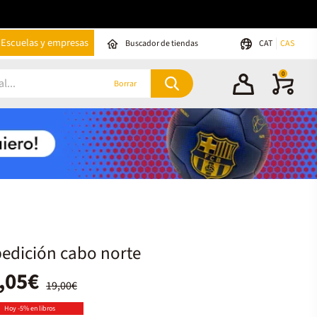
Escuelas y empresas
Buscador de tiendas
CAT
CAS
0
Borrar
edición cabo norte
,05€
19,00€
Hoy -5% en libros