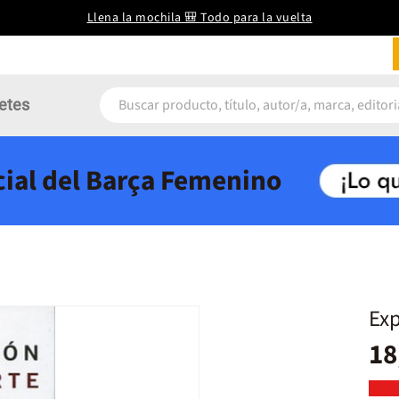
Llena la mochila 🎒 Todo para la vuelta
etes
icial del Barça Femenino
Exp
18