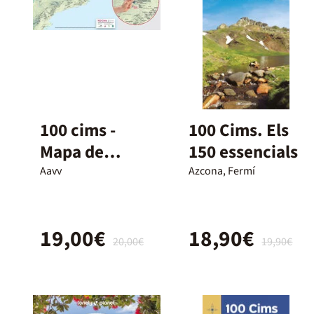
100 cims -
100 Cims. Els
Mapa de
150 essencials
rascar
Aavv
Azcona, Fermí
19,00€
18,90€
20,00€
19,90€