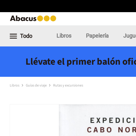
Libros
Papelería
Jugu
Todo
Llévate el primer balón of
Libros
Guías de viaje
Rutas y excursiones