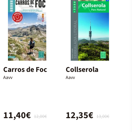
Carros de Foc
Collserola
Aavv
Aavv
11,40€
12,35€
12,00€
13,00€