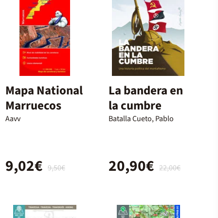
Mapa National
La bandera en
Marruecos
la cumbre
Aavv
Batalla Cueto, Pablo
9,02€
20,90€
9,50€
22,00€