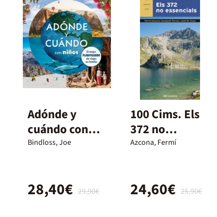
Adónde y
100 Cims. Els
cuándo con
372 no
niños
essencials
Bindloss, Joe
Azcona, Fermí
28,40€
24,60€
29,90€
25,90€