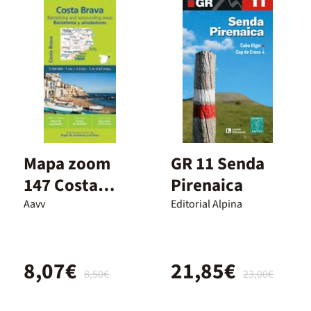
Mapa zoom
GR 11 Senda
147 Costa
Pirenaica
Brava.
Aavv
Editorial Alpina
Barcelona y
alrededores
8,07€
21,85€
8,50€
23,00€