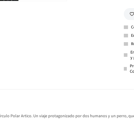
C
E
R
En
y 
Pr
Co
Círculo Polar Artico. Un viaje protagonizado por dos humanos y un perro, que