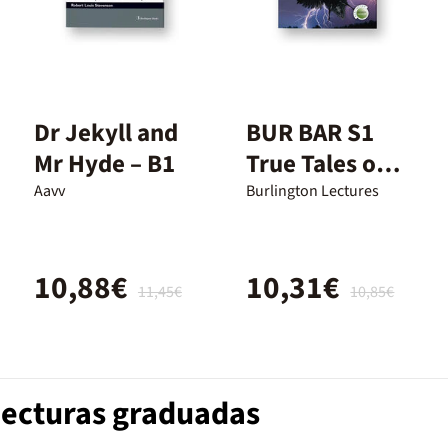
Dr Jekyll and
BUR BAR S1
Mr Hyde – B1
True Tales of
Mystery
Aavv
Burlington Lectures
10,88€
10,31€
11,45€
10,85€
Lecturas graduadas