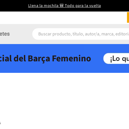
Llena la mochila 🎒 Todo para la vuelta
etes
icial del Barça Femenino
s