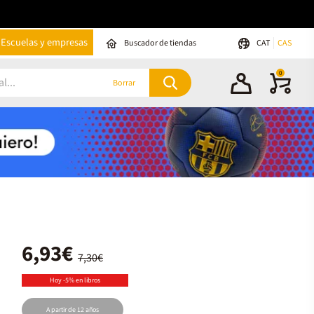
Escuelas y empresas
Buscador de tiendas
CAT
CAS
0
Borrar
6,93€
7,30€
Hoy -5% en libros
A partir de 12 años