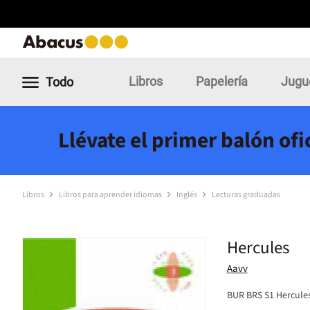
Libros
Papelería
Jugu
Todo
Llévate el primer balón of
Libros
Libros para aprender idiomas
Inglés
Lecturas graduadas
Hercules
Aavv
BUR BRS S1 Hercule