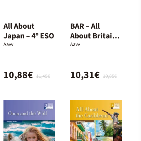
All About
BAR – All
Japan – 4º ESO
About Britain
Today – 1º ESO
Aavv
Aavv
10,88€
10,31€
11,45€
10,85€