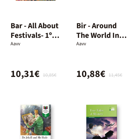
Bar - All About
Bir - Around
Festivals- 1º
The World In
Eso
Eighty Days -
Aavv
Aavv
B1
10,31€
10,88€
10,85€
11,45€