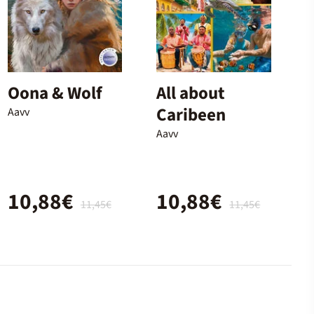
Oona & Wolf
All about
Caribeen
Aavv
Aavv
10,88€
10,88€
11,45€
11,45€