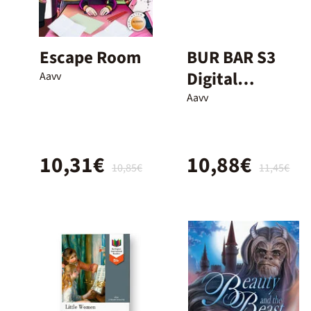
Escape Room
BUR BAR S3
Digital
Aavv
Nightmares/2
Aavv
4
10,31€
10,88€
10,85€
11,45€