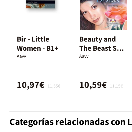
Bir - Little
Beauty and
Women - B1+
The Beast Set
CD
Aavv
Aavv
10,97€
10,59€
11,55€
11,15€
Categorías relacionadas con 