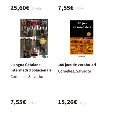
25,60€
7,55€
26,95€
7,95€
Llengua Catalana
100 jocs de vocabulari
Intermedi 3 Solucionari
Comelles, Salvador
Comelles, Salvador
7,55€
15,26€
7,95€
16,06€