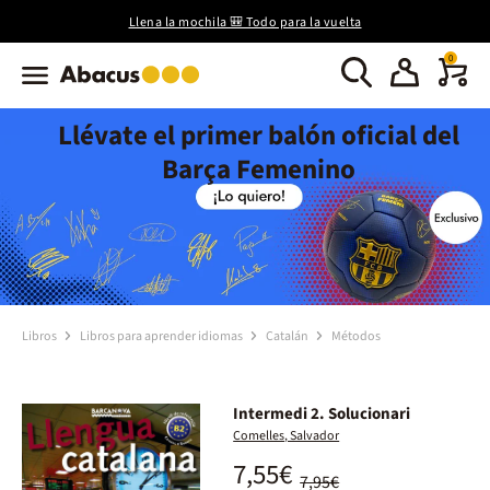
Llena la mochila 🎒 Todo para la vuelta
0
Llévate el primer balón oficial del
Barça Femenino
Libros
Libros para aprender idiomas
Catalán
Métodos
Intermedi 2. Solucionari
Comelles, Salvador
7,55€
7,95€