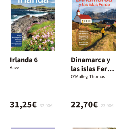
Irlanda 6
Dinamarca y
las islas Feroe
Aavv
1
O'Malley, Thomas
31,25€
22,70€
32,90€
23,90€