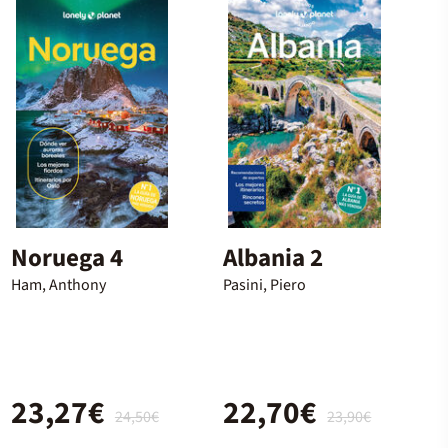
Noruega 4
Albania 2
Ham, Anthony
Pasini, Piero
23,27€
22,70€
24,50€
23,90€