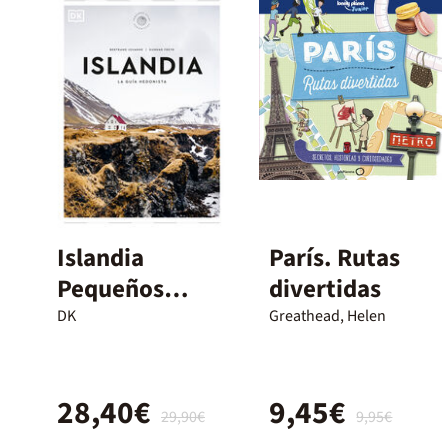
Islandia
París. Rutas
Pequeños
divertidas
Atlas
DK
Greathead, Helen
Hedonistas
(Pequeños
28,40€
9,45€
Atlas
29,90€
9,95€
Hedonistas)