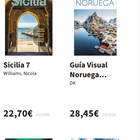
Sicilia 7
Guía Visual
Noruega
Williams, Nicola
(Guías
DK
Visuales)
22,70€
28,45€
23,90€
29,95€