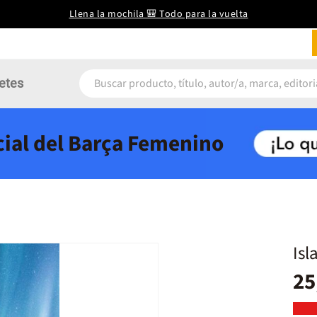
Llena la mochila 🎒 Todo para la vuelta
etes
icial del Barça Femenino
Isl
25