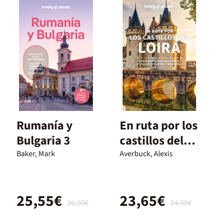
Rumanía y
En ruta por los
Bulgaria 3
castillos del
Loira 2
Baker, Mark
Averbuck, Alexis
25,55€
23,65€
26,90€
24,90€