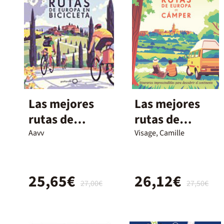
Las mejores
Las mejores
rutas de
rutas de
Europa en
Europa en
Aavv
Visage, Camille
bicicleta
cámper
25,65€
26,12€
27,00€
27,50€