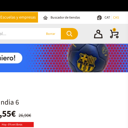
Escuelas y empresas
Buscador de tiendas
CAT
CAS
0
Borrar
andia 6
,55€
26,90€
Hoy -5% en libros