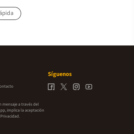
rápida
Síguenos
contacto
un mensaje a través del
pp, implica la aceptación
 Privacidad.