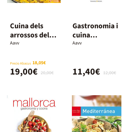
Cuina dels
Gastronomia i
arrossos del
cuina
Delta de
valenciana
Aavv
Aavv
l'Ebre,
18,05€
Precio Abacus
19,00€
11,40€
20,00€
12,00€