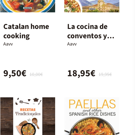
Catalan home
La cocina de
cooking
conventos y
monasterios
Aavv
Aavv
9,50€
18,95€
10,00€
19,95€