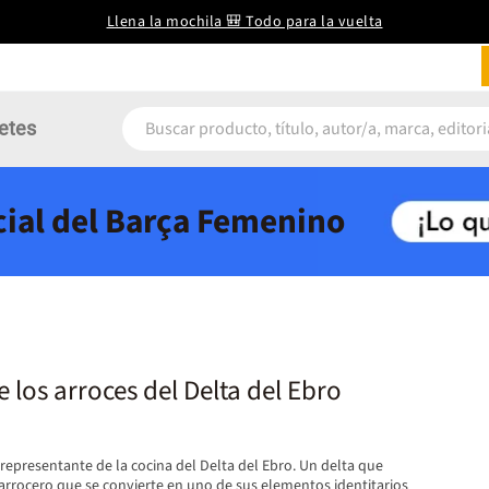
Llena la mochila 🎒 Todo para la vuelta
etes
icial del Barça Femenino
e los arroces del Delta del Ebro
 representante de la cocina del Delta del Ebro. Un delta que
arrocero que se convierte en uno de sus elementos identitarios