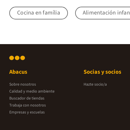
Cocina en família
Alimentación infan
Abacus
Socias y socios
Sobre nosotros
Hazte socio/a
Calidad y medio ambiente
Buscador de tiendas
Trabaja con nosotros
Empresas y escuelas