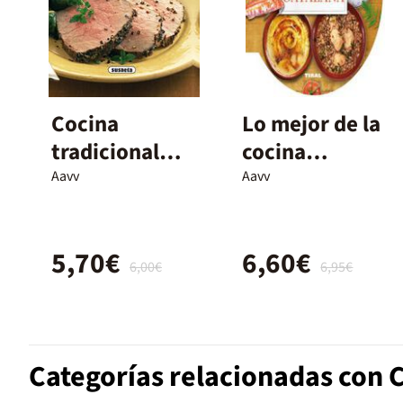
Cocina
Lo mejor de la
tradicional
cocina
extremeña
catalana
Aavv
Aavv
5,70€
6,60€
6,00€
6,95€
Categorías relacionadas con 