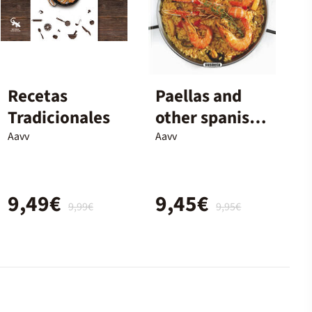
Recetas
Paellas and
Tradicionales
other spanish
rice dishes
Aavv
Aavv
9,49€
9,45€
9,99€
9,95€