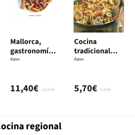
Mallorca,
Cocina
gastronomía y
tradicional
cocina
mediterránea
Aavv
Aavv
11,40€
5,70€
12,00€
6,00€
Cocina regional