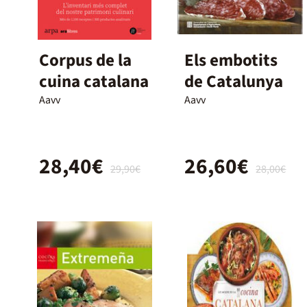
Corpus de la
Els embotits
cuina catalana
de Catalunya
Aavv
Aavv
28,40€
26,60€
29,90€
28,00€