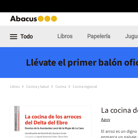
Libros
Papelería
Jugu
Todo
Llévate el primer balón of
Libros
Cocina y Salud
Cocina
Cocina regional
La cocina d
Aavv
El arroz es un digno
enmarca un paisaje 