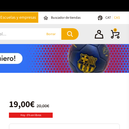
Escuelas y empresas
Buscador de tiendas
CAT
CAS
0
Borrar
19,00€
20,00€
Hoy -5% en libros