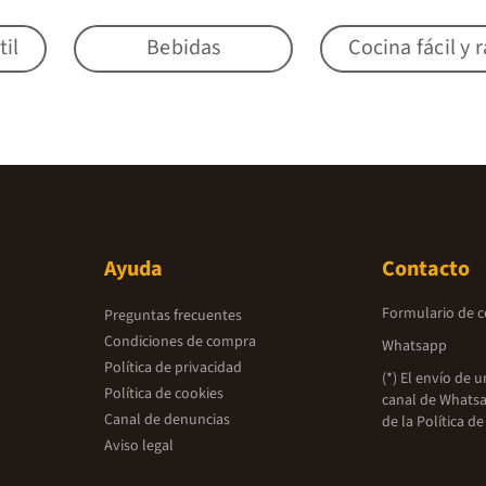
til
Bebidas
Cocina fácil y 
Ayuda
Contacto
Formulario de 
Preguntas frecuentes
Condiciones de compra
Whatsapp
Política de privacidad
(*) El envío de 
Política de cookies
canal de Whatsa
Canal de denuncias
de la
Política de
Aviso legal