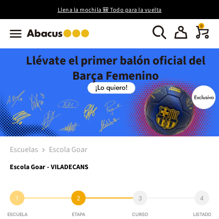
Llena la mochila 🎒 Todo para la vuelta
0
Llévate el primer balón oficial del
Barça Femenino
Escuelas
Escola Goar
Escola Goar - VILADECANS
1
2
3
4
ESCUELA
ETAPA
CURSO
LISTADO