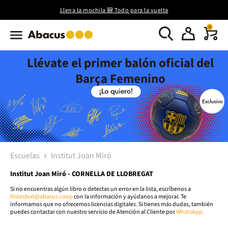
Llena la mochila 🎒 Todo para la vuelta
0
Llévate el primer balón oficial del
Barça Femenino
Escuelas
Institut Joan Miró
Institut Joan Miró - CORNELLA DE LLOBREGAT
Si no encuentras algún libro o detectas un error en la lista, escríbenos a
llistestext@abacus.coop
con la información y ayúdanos a mejorar. Te
informamos que no ofrecemos licencias digitales. Si tienes más dudas, también
puedes contactar con nuestro servicio de Atención al Cliente por
WhatsApp.