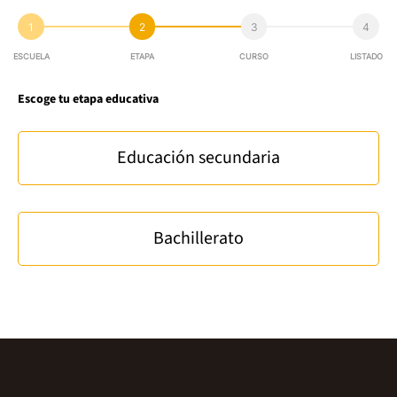
1
2
3
4
ESCUELA
ETAPA
CURSO
LISTADO
Escoge tu etapa educativa
Educación secundaria
Bachillerato