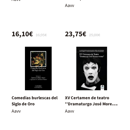
Aavv
16,10€
23,75€
16,95€
25,00€
Comedias burlescas del
XV Certamen de teatro
Siglo de Oro
''Dramaturgo José Moreno
Arenas''
Aavv
Aavv