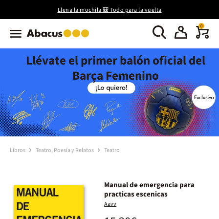
Llena la mochila 🎒 Todo para la vuelta
0
Llévate el primer balón oficial del
Barça Femenino
Libros
Teatro, Poesía y Relatos
Teatro
Manual de emergencia para
practicas escenicas
Aavv