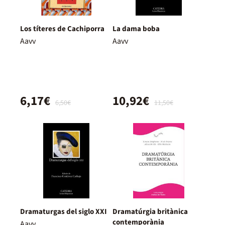
Los títeres de Cachiporra
La dama boba
Aavv
Aavv
6,17€
10,92€
6,50€
11,50€
Dramaturgas del siglo XXI
Dramatúrgia britànica
contemporània
Aavv