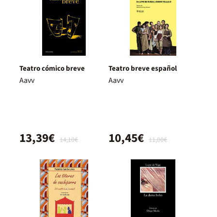
Teatro cómico breve
Teatro breve español
Aavv
Aavv
13,39€
10,45€
14,10€
11,00€