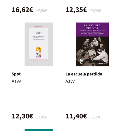
16,62€
12,35€
17,50€
13,00€
Spot
La escuela perdida
Aavv
Aavv
12,30€
11,40€
12,95€
12,00€