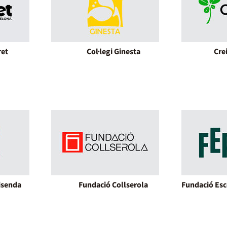
ret
Col·legi Ginesta
Cre
isenda
Fundació Collserola
Fundació Esc