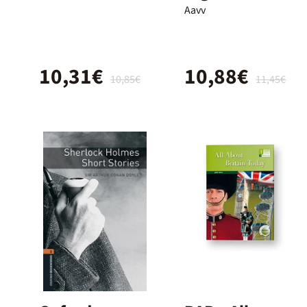
Nightmares/2
Aavv
4
10,31€
10,88€
10,85€
11,45€