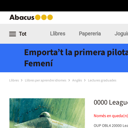
Llibres
Papereria
Jogui
Tot
Emporta’t la primera pilota
Femení
Llibres
Llibres per aprendre idiomes
Anglès
Lectures graduades
0000 Leagu
Només en queda(n
OUP OBL4 20000 Lea