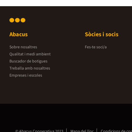
Abacus
Sòcies i socis
Sobre nosaltres
Fes-te soci/a
Qualitat i medi ambient
Buscador de botigues
Treballa amb nosaltres
Empreses i escoles
© Abacus Cooperativa 2023
Mapa del lloc
Condicions de c