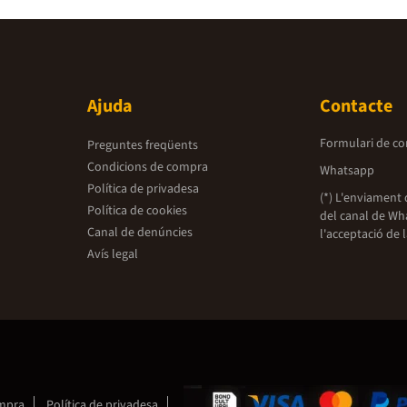
Ajuda
Contacte
Formulari de co
Preguntes freqüents
Condicions de compra
Whatsapp
Política de privadesa
(*) L'enviament 
Política de cookies
del canal de Wh
Canal de denúncies
l'acceptació de 
Avís legal
ompra
Política de privadesa