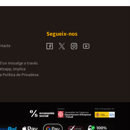
Segueix-nos
ntacte
d’un missatge a través
atsapp, implica
la
Política de Privadesa.
Promou:
Amb el finançament de: