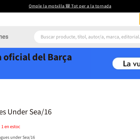
Omple la motxilla 🎒 Tot per a la tornada
nes
 oficial del Barça
es Under Sea/16
)
1
en estoc
gues under Sea/16