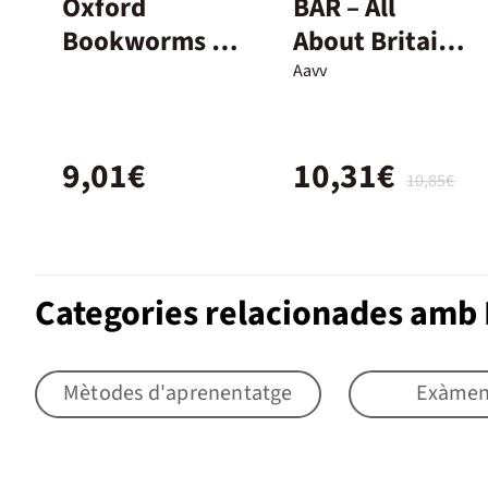
Oxford
BAR – All
Bookworms 2.
About Britain
Sherlock
Today – 1º ESO
Aavv
Holmes Short
Stories MP3
9,01€
10,31€
Pack
10,85€
Categories relacionades amb
Mètodes d'aprenentatge
Exàmen