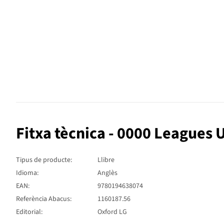
Fitxa tècnica - 0000 Leagues
Tipus de producte:
Llibre
Idioma:
Anglès
EAN:
9780194638074
Referència Abacus:
1160187.56
Editorial:
Oxford LG