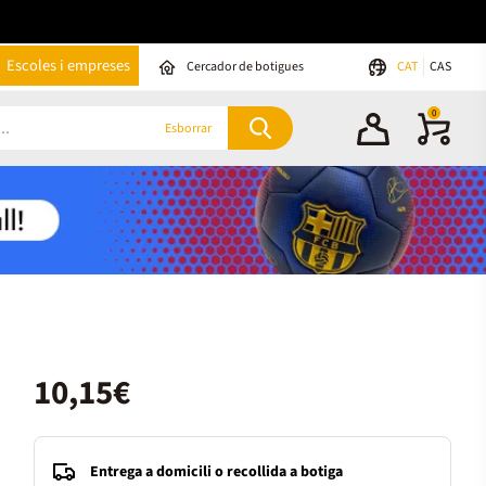
Escoles i empreses
Cercador de botigues
CAT
CAS
0
Esborrar
10,15€
Entrega a domicili o recollida a botiga