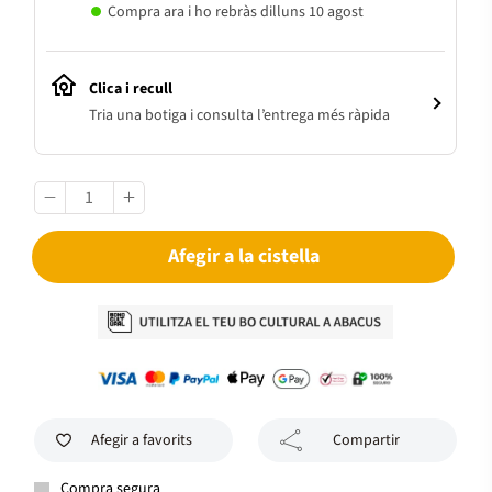
Compra ara i ho rebràs dilluns 10 agost
Clica i recull
Tria una botiga i consulta l’entrega més ràpida
Afegir a la cistella
Afegir a favorits
Compartir
Compra segura