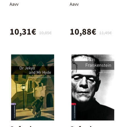
Eso
Eighty Days -
Aavv
Aavv
B1
10,31€
10,88€
10,85€
11,45€