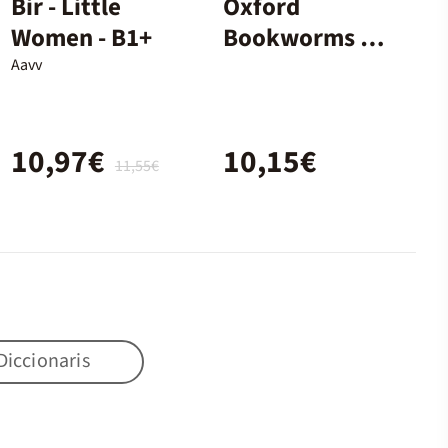
Bir - Little
Oxford
Women - B1+
Bookworms 3.
Animal Farm
Aavv
MP3 Pack
10,97€
10,15€
11,55€
Diccionaris