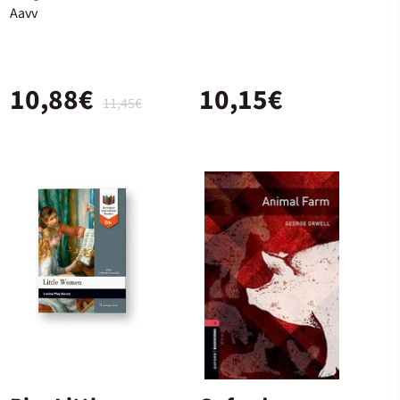
The Picture of
Aavv
Dorian Gray
MP3 Pack
10,88€
10,15€
11,45€