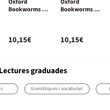
Oxford
Oxford
Bookworms 4.
Bookworms 3.
Dr. Jekyll and
Frankenstein
Mr Hyde MP3
MP3 Pack
Pack
10,15€
10,15€
 Lectures graduades
s
Gramàtiques i vocabulari