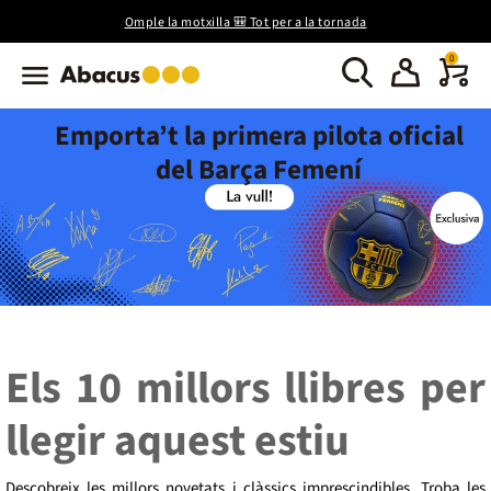
Omple la motxilla 🎒 Tot per a la tornada
0
Emporta’t la primera pilota oficial
del Barça Femení
Els 10 millors llibres per
llegir aquest estiu
Descobreix les millors novetats i clàssics imprescindibles. Troba les