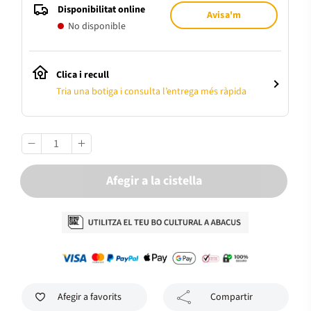
Disponibilitat online
Avisa'm
No disponible
Clica i recull
Tria una botiga i consulta l’entrega més ràpida
Afegir a la cistella
Afegir a favorits
Compartir