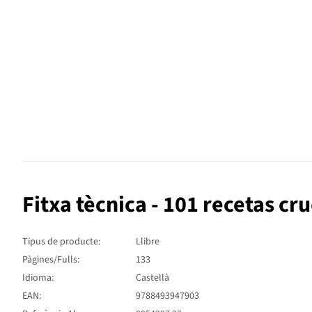
Fitxa tècnica - 101 recetas c
Tipus de producte:
Llibre
Pàgines/Fulls:
133
Idioma:
Castellà
EAN:
9788493947903