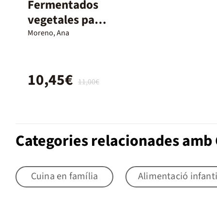
Fermentados
vegetales para
flexivegetaria
Moreno, Ana
nos
10,45€
11,00€
Categories relacionades amb 
Cuina en família
Alimentació infanti