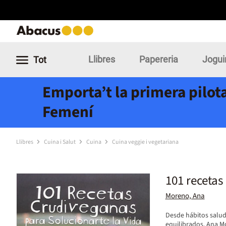
Llibres
Papereria
Jogui
Tot
Emporta’t la primera pilota
Femení
Llibres
Cuina i Salut
Cuina
Cuina veggie i vegetariana
101 recetas
Moreno, Ana
Desde hábitos salud
equilibrados, Ana M