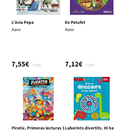
L'àvia Pepa
En Patufet
Aavv
Aavv
7,55€
7,12€
7,95€
7,50€
Piratix. Primeras lecturas 1
Laberints divertits. Hi ha