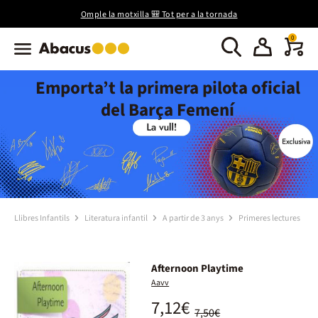
Omple la motxilla 🎒 Tot per a la tornada
0
Emporta’t la primera pilota oficial
del Barça Femení
Llibres Infantils
Literatura infantil
A partir de 3 anys
Primeres lectures
Afternoon Playtime
Aavv
7,12€
7,50€