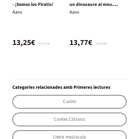
- ¡Somos los Piratix!
un dinosaure al meu
laberint!
Aavv
Aavv
13,25€
13,77€
13,95€
14,50€
Categories relacionades amb Primeres lectures
Cartró
Contes Clàssics
Lletra majúscula