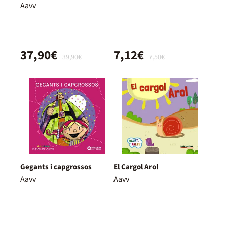
Aavv
37,90€
7,12€
39,90€
7,50€
Gegants i capgrossos
El Cargol Arol
Aavv
Aavv