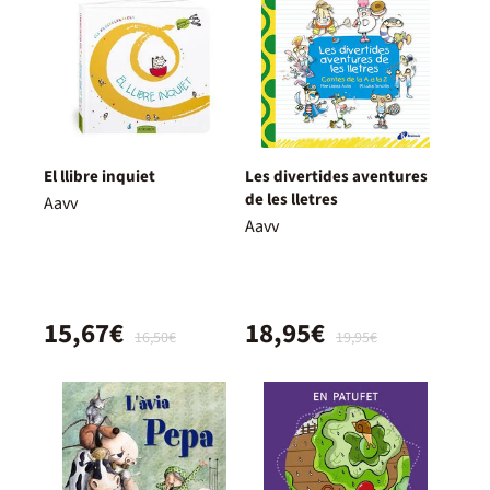
El llibre inquiet
Les divertides aventures
de les lletres
Aavv
Aavv
15,67€
18,95€
16,50€
19,95€