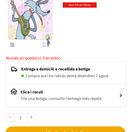
Avui -5% en llibres
Només en queda(n)
3
en estoc
Entrega a domicili o recollida a botiga
Compra ara i ho rebràs demà divendres 7 agost
Clica i recull
Tria una botiga i consulta l’entrega més ràpida