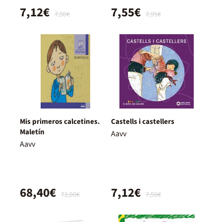
7,12€
7,55€
7,50€
7,95€
Mis primeros calcetines.
Castells i castellers
Maletín
Aavv
Aavv
68,40€
7,12€
72,00€
7,50€