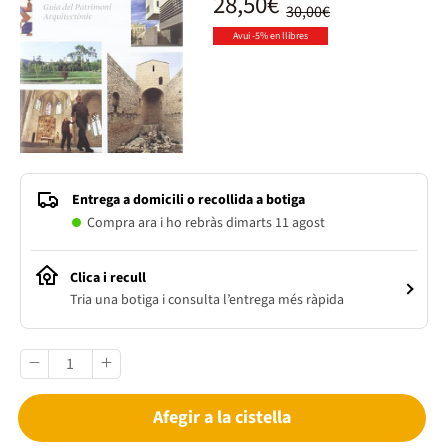
28,50€
30,00€
Avui -5% en llibres
Entrega a domicili o recollida a botiga
Compra ara i ho rebràs dimarts 11 agost
Clica i recull
Tria una botiga i consulta l’entrega més ràpida
Afegir a la cistella