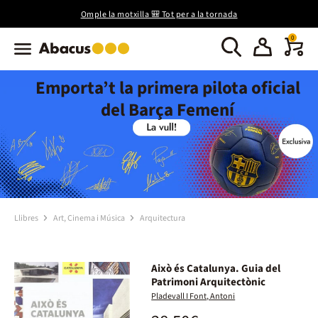
Omple la motxilla 🎒 Tot per a la tornada
0
Emporta’t la primera pilota oficial
del Barça Femení
Llibres
Art, Cinema i Música
Arquitectura
Això és Catalunya. Guia del
Patrimoni Arquitectònic
Pladevall I Font, Antoni