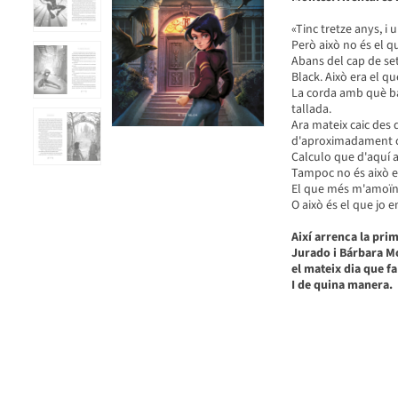
«Tinc tretze anys, i
Però això no és el 
Abans del cap de setm
Black. Això era el q
La corda amb què bai
tallada.
Ara mateix caic des 
d'aproximadament c
Calculo que d'aquí 
Tampoc no és això 
El que més m'amoïna 
O això és el que jo 
Així
arrenca la prim
Jurado i Bárbara M
el mateix dia que fa
I de quina manera.