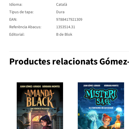
Idioma:
Català
Tipus de tapa:
Dura
EAN:
9788417921309
Referència Abacus:
1353514.31
Editorial:
B de Blok
Productes relacionats Gómez