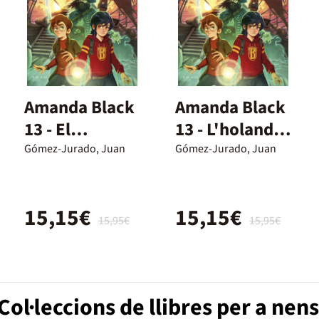
Amanda Black
Amanda Black
13 - El
13 - L'holandès
holandés
errant
Gómez-Jurado, Juan
Gómez-Jurado, Juan
errante
15,15€
15,15€
15,95€
15,95€
ol·leccions de llibres per a nens