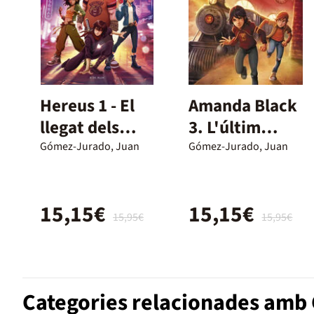
Hereus 1 - El
Amanda Black
llegat dels
3. L'últim
herois
minut
Gómez-Jurado, Juan
Gómez-Jurado, Juan
15,15€
15,15€
15,95€
15,95€
Categories relacionades amb C