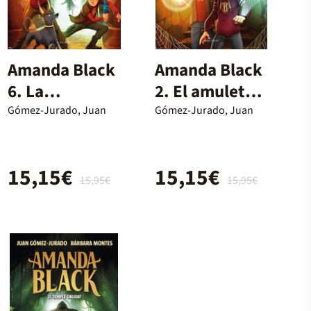
Amanda Black
Amanda Black
6. La
2. El amuleto
Maledicció del
perdido
Gómez-Jurado, Juan
Gómez-Jurado, Juan
Nil
15,15€
15,15€
15,95€
15,95€