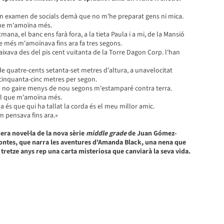
 un examen de socials demà que no m'he preparat gens ni mica.
que m'amoïna més.
ana, el banc ens farà fora, a la tieta Paula i a mi, de la Mansió
ue més m'amoïnava fins ara fa tres segons.
xava des del pis cent vuitanta de la Torre Dagon Corp. l'han
de quatre-cents setanta-set metres d'altura, a unavelocitat
inquanta-cinc metres per segon.
a no gaire menys de nou segons m'estamparé contra terra.
el que m'amoïna més.
és que qui ha tallat la corda és el meu millor amic.
em pensava fins ara.»
era novel·la de la nova sèrie
middle grade
de Juan Gómez-
ontes, que narra les aventures d'Amanda Black, una nena que
 tretze anys rep una carta misteriosa que canviarà la seva vida.