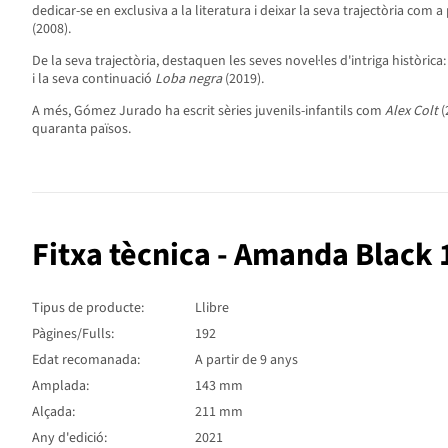
dedicar-se en exclusiva a la literatura i deixar la seva trajectòria com a
(2008).
De la seva trajectòria, destaquen les seves novel·les d'intriga històrica
i la seva continuació
Loba negra
(2019).
A més, Gómez Jurado ha escrit sèries juvenils-infantils com
Alex Colt
(
quaranta països.
Fitxa tècnica - Amanda Black 
Tipus de producte:
Llibre
Pàgines/Fulls:
192
Edat recomanada:
A partir de 9 anys
Amplada:
143 mm
Alçada:
211 mm
Any d'edició:
2021