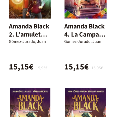
Amanda Black
Amanda Black
2. L'amulet
4. La Campana
perdut
de Jade (Cat)
Gómez-Jurado, Juan
Gómez-Jurado, Juan
15,15€
15,15€
15,95€
15,95€