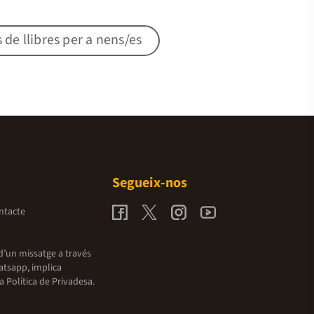
s de llibres per a nens/es
Segueix-nos
ntacte
d’un missatge a través
atsapp, implica
la
Política de Privadesa.