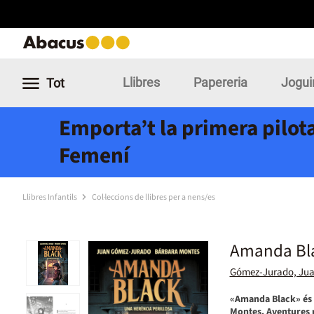
Llibres
Papereria
Jogui
Tot
Emporta’t la primera pilota
Femení
Llibres Infantils
Col·leccions de llibres per a nens/es
Amanda Blac
Gómez-Jurado, Ju
«Amanda Black» és 
Montes. Aventures r