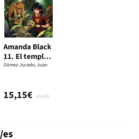
Amanda Black
11. El temple
oblidat
Gómez-Jurado, Juan
15,15€
15,95€
/es