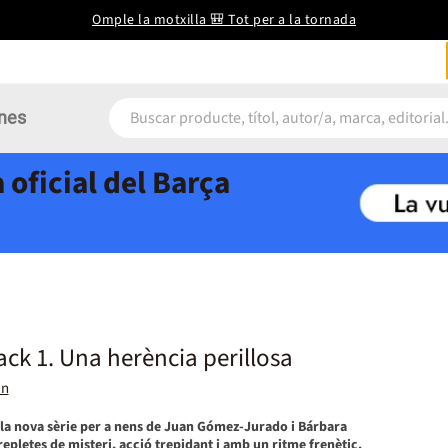
Omple la motxilla 🎒 Tot per a la tornada
nes
 oficial del Barça
k 1. Una herència perillosa
an
la nova sèrie per a nens de Juan Gómez-Jurado i Bárbara
epletes de misteri, acció trepidant i amb un ritme frenètic.