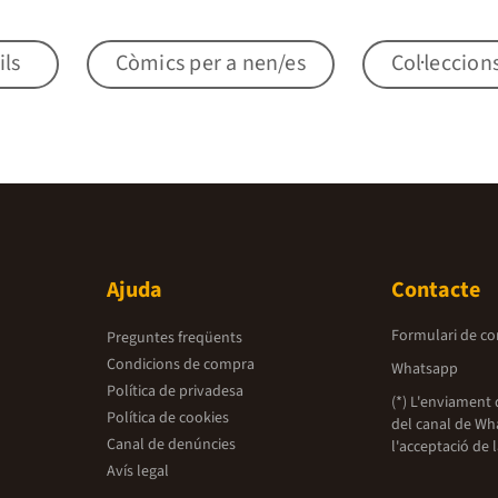
ils
Còmics per a nen/es
Col·leccion
Ajuda
Contacte
Formulari de co
Preguntes freqüents
Condicions de compra
Whatsapp
Política de privadesa
(*) L'enviament 
Política de cookies
del canal de Wh
Canal de denúncies
l'acceptació de 
Avís legal