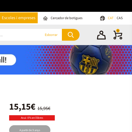
Escoles i empreses
Cercador de botigues
CAT
CAS
0
Esborrar
15,15€
15,95€
Avui -5% en llibres
A partir de 9 anys