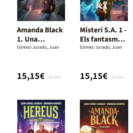
Amanda Black
Misteri S.A. 1 -
1. Una
Els fantasmes
herencia
no existeixen
Gómez-Jurado, Juan
Gómez-Jurado, Juan
peligrosa
15,15€
15,15€
15,95€
15,95€