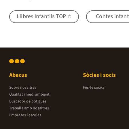
Llibres Infantils TOP ⭐
Contes infant
Abacus
Sòcies i socis
Sobre nosaltres
Fes-te soci/a
Qualitat i medi ambient
Buscador de botigues
Treballa amb nosaltres
Empreses i escoles