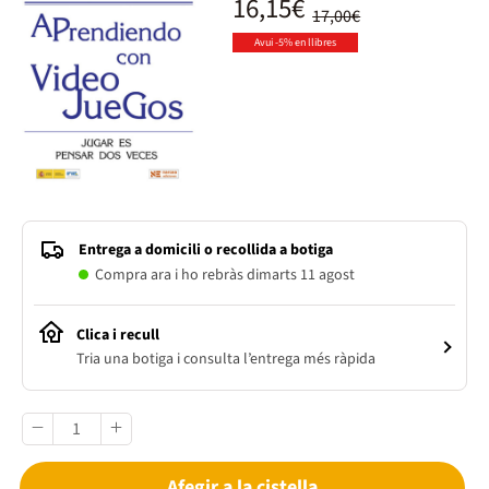
16,15€
17,00€
Avui -5% en llibres
Entrega a domicili o recollida a botiga
Compra ara i ho rebràs dimarts 11 agost
Clica i recull
Tria una botiga i consulta l’entrega més ràpida
Afegir a la cistella