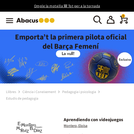
Omple la motxilla 🎒 Tot per a la tornada
0
Emporta’t la primera pilota oficial
del Barça Femení
Llibres
Ciència i Coneixement
Pedagogia i psicologia
Estudis de pedagogia
Aprendiendo con videojuegos
Montero, Eloísa