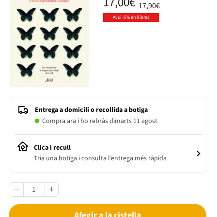
17,00€
17,90€
Avui -5% en llibres
Entrega a domicili o recollida a botiga
Compra ara i ho rebràs dimarts 11 agost
Clica i recull
Tria una botiga i consulta l’entrega més ràpida
Afegir a la cistella