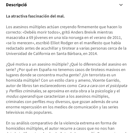
Descripció
La atractiva fascinación del mal.
Los asesinos múltiples actúan creyendo firmemente que hacen lo
correcto: «Debéis morir todos», gritó Anders Breivik mientras
masacraba a 69 jóvenes en una isla noruega en el verano de 2011,
«se lo merecen», escribió Elliot Rodger en el manifiesto que había
redactado antes de acuchillar y tirotear a varias personas cerca de la
Universidad de California en Santa Bárbara, en 2014.
¿Qué motiva a un asesino múltiple? ¿Qué lo diferencia del asesino en
serie? ¿Por qué en España no tenemos casos de tiroteos masivos en
lugares donde se concentra mucha gente? ¿Un terrorista es un
homicida múltiple? Con un estilo claro y ameno, Vicente Garrido,
autor de libros tan esclarecedores como
Cara a cara con el psicópata
y
Perfiles criminales
, se aproxima en esta obra a la psicología y el
modus operandi
que caracterizan a los asesinos múltiples,
criminales con perfiles muy diversos, que gozan además de una
enorme repercusión en los medios de comunicación y las series
televisivas más populares.
En su análisis comparativo de la violencia extrema en forma de
homicidios múltiples, el autor recurre a casos que no nos han