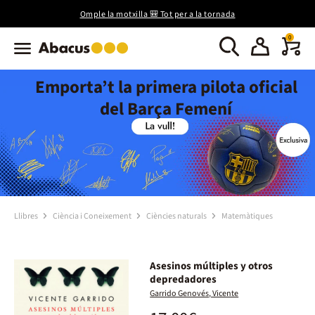
Omple la motxilla 🎒 Tot per a la tornada
0
Emporta’t la primera pilota oficial
del Barça Femení
Llibres
Ciència i Coneixement
Ciències naturals
Matemàtiques
Asesinos múltiples y otros
depredadores
Garrido Genovés, Vicente