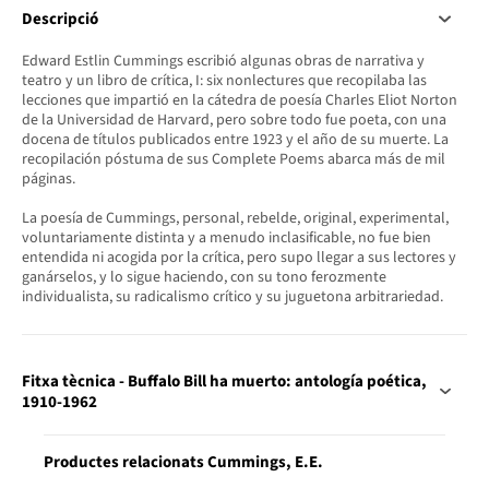
Descripció
Edward Estlin Cummings escribió algunas obras de narrativa y
teatro y un libro de crítica, I: six nonlectures que recopilaba las
lecciones que impartió en la cátedra de poesía Charles Eliot Norton
de la Universidad de Harvard, pero sobre todo fue poeta, con una
docena de títulos publicados entre 1923 y el año de su muerte. La
recopilación póstuma de sus Complete Poems abarca más de mil
páginas.
La poesía de Cummings, personal, rebelde, original, experimental,
voluntariamente distinta y a menudo inclasificable, no fue bien
entendida ni acogida por la crítica, pero supo llegar a sus lectores y
ganárselos, y lo sigue haciendo, con su tono ferozmente
individualista, su radicalismo crítico y su juguetona arbitrariedad.
Fitxa tècnica - Buffalo Bill ha muerto: antología poética,
1910-1962
Productes relacionats Cummings, E.E.