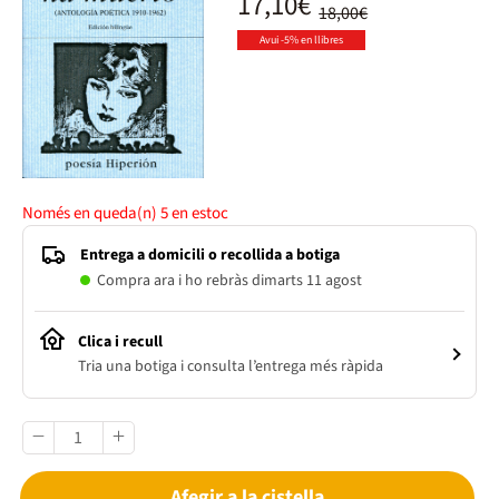
17,10€
18,00€
Avui -5% en llibres
Només en queda(n)
5
en estoc
Entrega a domicili o recollida a botiga
Compra ara i ho rebràs dimarts 11 agost
Clica i recull
Tria una botiga i consulta l’entrega més ràpida
Afegir a la cistella