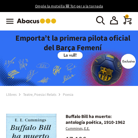
Omple la motxilla 🎒 Tot per a la tornada
0
Emporta’t la primera pilota oficial
del Barça Femení
Llibres
Teatre, Poesia i Relats
Poesia
Buffalo Bill ha muerto:
antología poética, 1910-1962
Cummings, E.E.