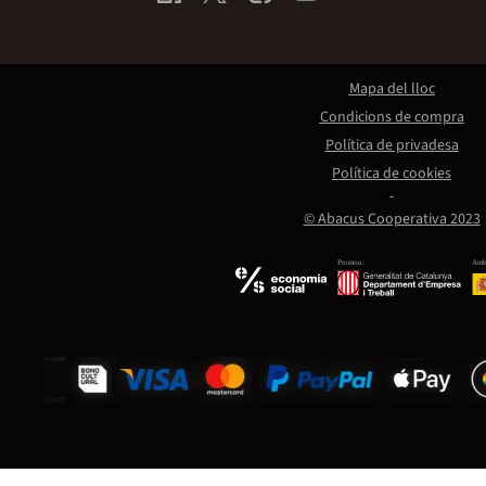
Mapa del lloc
Condicions de compra
Política de privadesa
Política de cookies
© Abacus Cooperativa 2023
Promou:
Amb 