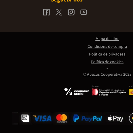
Mapa del lloc
Condicions de compra
Política de privadesa
Política de cookies
© Abacus Cooperativa 2023
Promou:
Amb 