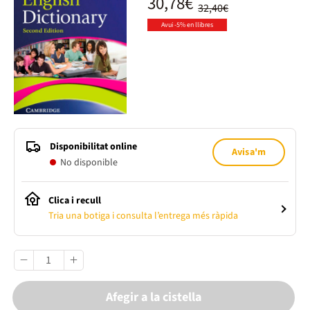
30,78€
32,40€
Avui -5% en llibres
Disponibilitat online
Avisa'm
No disponible
Clica i recull
Tria una botiga i consulta l’entrega més ràpida
Afegir a la cistella