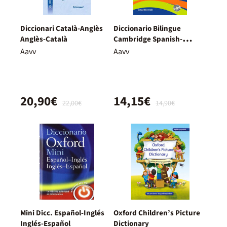
Diccionari Català-Anglès
Diccionario Bilingue
Anglès-Català
Cambridge Spanish-
English Pocket Edition
Aavv
Aavv
20,90€
14,15€
22,00€
14,90€
Mini Dicc. Español-Inglés
Oxford Children’s Picture
Inglés-Español
Dictionary