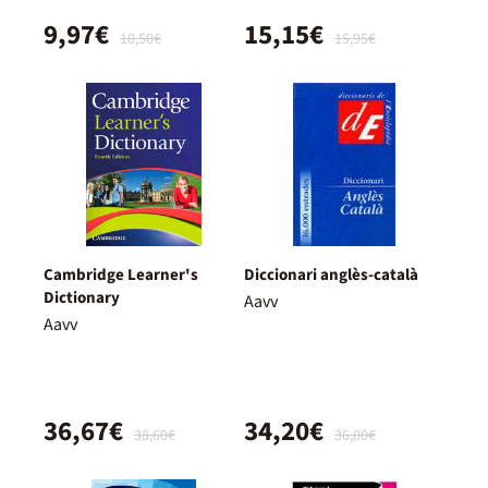
9,97€
15,15€
10,50€
15,95€
Cambridge Learner's
Diccionari anglès-català
Dictionary
Aavv
Aavv
36,67€
34,20€
38,60€
36,00€