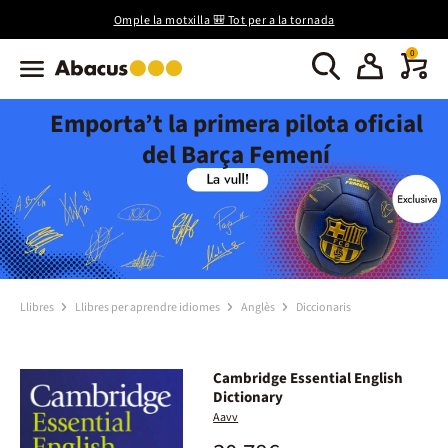
Omple la motxilla 🎒 Tot per a la tornada
0
Emporta’t la primera pilota oficial
del Barça Femení
Llibres
Llibres per aprendre idiomes
Anglès
Diccionaris
Cambridge Essential English
Dictionary
Aavv