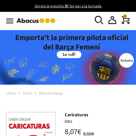
Omple la motxilla 🎒 Tot per a la tornada
0
Emporta’t la primera pilota oficial
del Barça Femení
Llibres
Còmic
Dibuixar manga
Caricaturas
Aavv
8,07€
8,50€