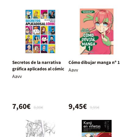
Secretos de la narrativa
Cómo dibujar manga nº 1
gráfica aplicados al cómic
Aavv
Aavv
7,60€
9,45€
8,00€
9,95€