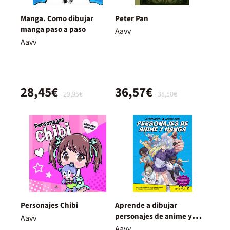
Manga. Como dibujar
Peter Pan
manga paso a paso
Aavv
Aavv
28,45€
36,57€
29,95€
38,50€
Personajes Chibi
Aprende a dibujar
personajes de anime y
Aavv
manga
Aavv