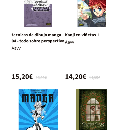
tecnicas de dibujo manga
Kanji en viñetas 1
04 - todo sobre perspectiva
Aavv
Aavv
15,20€
14,20€
16,00€
14,95€