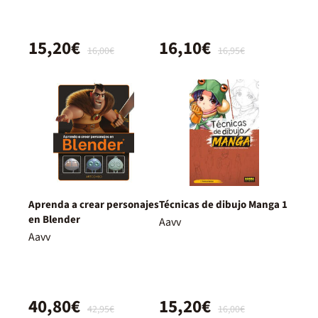
15,20€
16,10€
16,00€
16,95€
Aprenda a crear personajes
Técnicas de dibujo Manga 1
en Blender
Aavv
Aavv
40,80€
15,20€
42,95€
16,00€