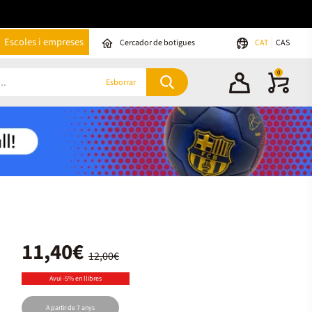
Escoles i empreses
Cercador de botigues
CAT
CAS
0
Esborrar
11,40€
12,00€
Avui -5% en llibres
A partir de 7 anys