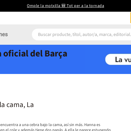
Omple la motxilla 🎒 Tot per a la tornada
nes
 oficial del Barça
la cama, La
cuentra a una cebra bajo la cama, así sin más. Hanna es
 en el cole y además tiene dos papás. A ella le parece estupendo