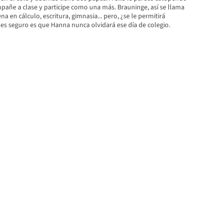
pañe a clase y participe como una más. Brauninge, así se llama
a en cálculo, escritura, gimnasia... pero, ¿se le permitirá
 es seguro es que Hanna nunca olvidará ese día de colegio.