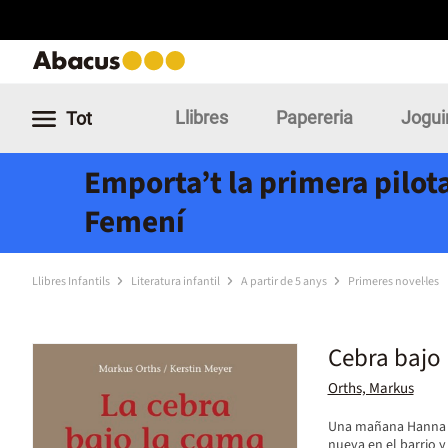
Llibres
Papereria
Jogui
Tot
Emporta’t la primera pilota
Femení
Llibres Infantils
Literatura infantil
A partir de 5 anys
Primeres novel·les
Cebra bajo 
Orths, Markus
Una mañana Hanna en
nueva en el barrio y