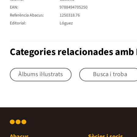
EAN:
9788494705250
Referència Abacus:
1250318.76
Editorial:
Lóguez
Categories relacionades amb 
Àlbums il·lustrats
Busca i troba
Abacus
Sòcies i socis