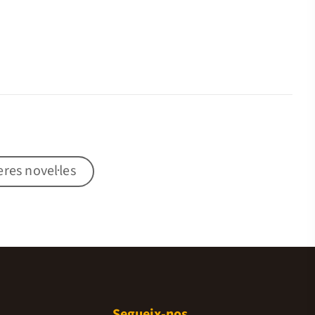
res novel·les
Segueix-nos