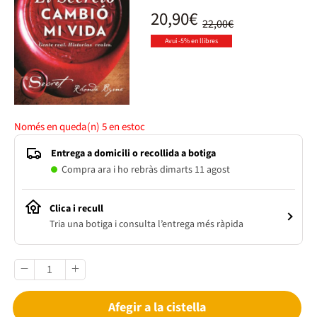
20,90€
22,00€
Avui -5% en llibres
Només en queda(n)
5
en estoc
Entrega a domicili o recollida a botiga
Compra ara i ho rebràs dimarts 11 agost
Clica i recull
Tria una botiga i consulta l’entrega més ràpida
Afegir a la cistella