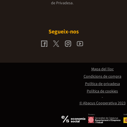
de Privadesa.
Segueix-nos
Mapa del lloc
Condicions de compra
Política de privadesa
Política de cookies
© Abacus Cooperativa 2023
Promou:
Amb 