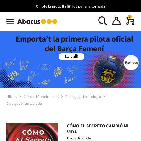
Omple la motxilla 🎒 Tot per a la tornada
0
Emporta’t la primera pilota oficial
del Barça Femení
Llibres
Ciència i Coneixement
Pedagogia i psicologia
Divulgació i autoajuda
CÓMO EL SECRETO CAMBIÓ MI
VIDA
Byrne, Rhonda