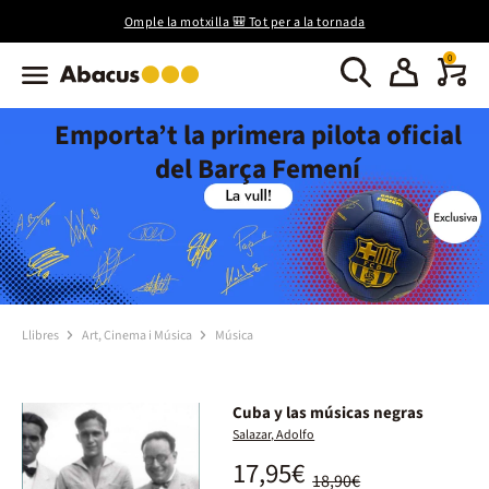
Omple la motxilla 🎒 Tot per a la tornada
0
Emporta’t la primera pilota oficial
del Barça Femení
Llibres
Art, Cinema i Música
Música
Cuba y las músicas negras
Salazar, Adolfo
17,95€
18,90€