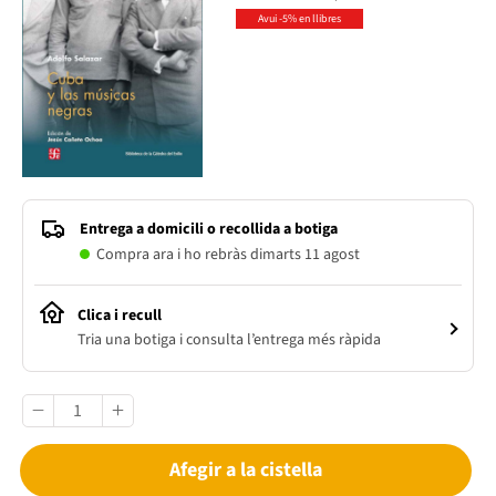
Avui -5% en llibres
Entrega a domicili o recollida a botiga
Compra ara i ho rebràs dimarts 11 agost
Clica i recull
Tria una botiga i consulta l’entrega més ràpida
Afegir a la cistella