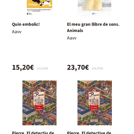
Quin embolic!
El meu gran llibre de sons.
Animals
Aavv
Aavv
15,20€
23,70€
16,00€
24,95€
Pierre. El detectiu de
Pierre. El detective de