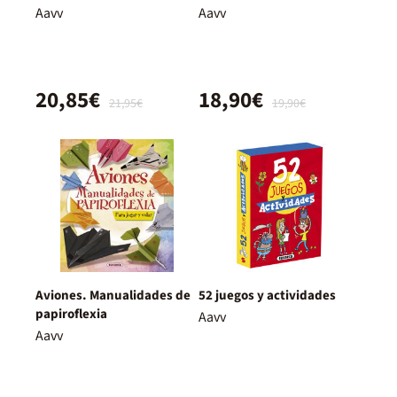
Aavv
Aavv
20,85€
18,90€
21,95€
19,90€
Aviones. Manualidades de
52 juegos y actividades
papiroflexia
Aavv
Aavv