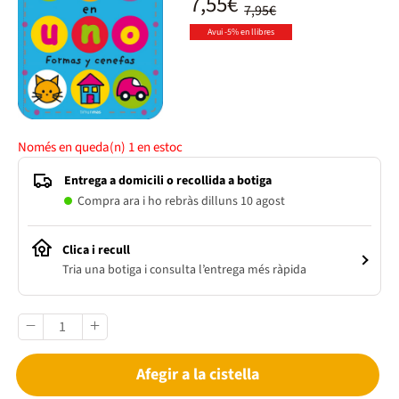
7,55€
7,95€
Avui -5% en llibres
Només en queda(n)
1
en estoc
Entrega a domicili o recollida a botiga
Compra ara i ho rebràs dilluns 10 agost
Clica i recull
Tria una botiga i consulta l’entrega més ràpida
Afegir a la cistella