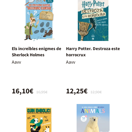
Els increïbles enigmes de
Harry Potter. Destroza este
Sherlock Holmes
horrocrux
Aavv
Aavv
16,10€
12,25€
16,95€
12,90€