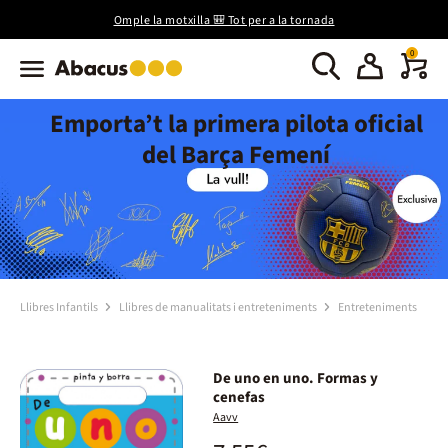
Omple la motxilla 🎒 Tot per a la tornada
0
Emporta’t la primera pilota oficial
del Barça Femení
Llibres Infantils
Llibres de manualitats i entreteniments
Entreteniments
De uno en uno. Formas y
cenefas
Aavv