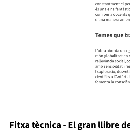
constantment el per
és una eina fantàstic
com per a docents q
d'una manera amena 
Temes que tr
L'obra aborda una g
món globalitzat en q
rellevància social, 
amb sensibilitat i r
l'exploració, desvetl
científics a l'Antàrt
fomenta la consciènci
Fitxa tècnica - El gran llibre d