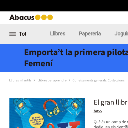
Llibres
Papereria
Jogui
Tot
Emporta’t la primera pilota
Femení
Llibres Infantils
Llibres per aprendre
Coneixements generals. Col·leccions
El gran llib
Aavv
Què és un camp de r
dediquen els científi