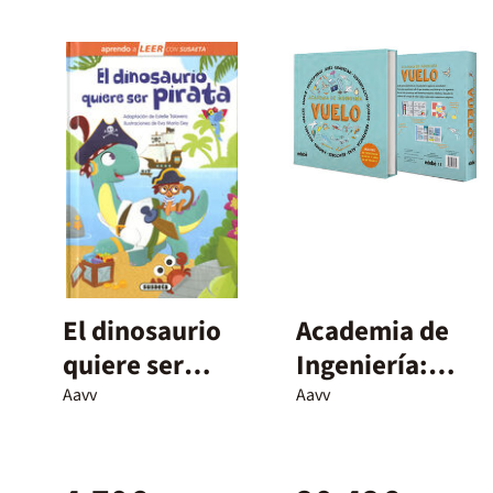
El dinosaurio
Academia de
quiere ser
Ingeniería:
pirata
Vuelo
Aavv
Aavv