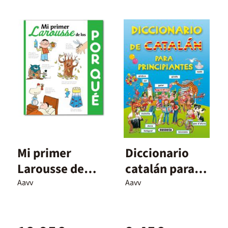
Mi primer
Diccionario
Larousse de
catalán para
los ¿Por qué?
principiantes
Aavv
Aavv