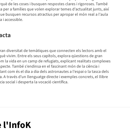
què de les coses i busquen respostes clares i rigoroses. També
a per a famílies que volen explorar temes d'actualitat junts, així
ue busquen recursos atractius per apropar el món real a l'aula
i accessible.
acta
ran diversitat de temàtiques que connecten els lectors amb el
uè vivim. Entre els seus capítols, explora qüestions de gran
com la vida en un camp de refugiats, explicant realitats complexes
especte. També s'endinsa en el fascinant món de la ciència i
lant com és el dia a dia dels astronautes a l'espai o la tasca dels
ida. A través d'un llenguatge directe i exemples concrets, el llibre
a social i desperta la vocació científica.
e l'InfoK