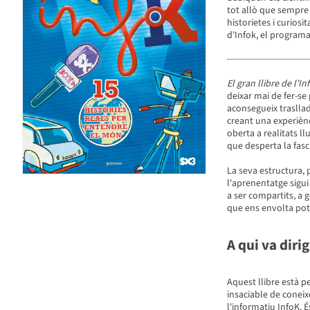
tot allò que sempre 
historietes i curios
d'Infok, el programa
El gran llibre de l'In
deixar mai de fer-se
aconsegueix trasllad
creant una experiènc
oberta a realitats l
que desperta la fasc
La seva estructura, p
l'aprenentatge sigu
a ser compartits, a 
que ens envolta pot 
A qui va dirig
Aquest llibre està p
insaciable de conei
l'informatiu InfoK. 