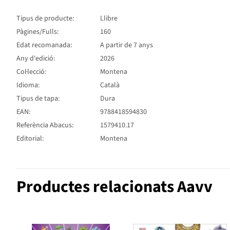
Tipus de producte:
Llibre
Pàgines/Fulls:
160
Edat recomanada:
A partir de 7 anys
Any d'edició:
2026
Col·lecció:
Montena
Idioma:
Català
Tipus de tapa:
Dura
EAN:
9788418594830
Referència Abacus:
1579410.17
Editorial:
Montena
Productes relacionats Aavv