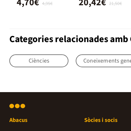
4,70€
20,42€
4,95€
21,50€
Categories relacionades amb 
Ciències
Coneixements gener
Abacus
Sòcies i socis