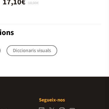
17,10€
18,00€
ions
Diccionaris visuals
Segueix-nos