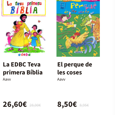
La EDBC Teva
El perque de
primera Bíblia
les coses
Aavv
Aavv
26,60€
8,50€
28,00€
8,95€