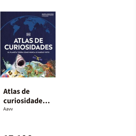
Atlas de
curiosidades
Nueva edición
Aavv