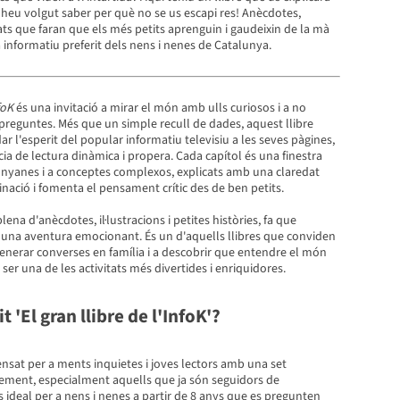
heu volgut saber per què no se us escapi res! Anècdotes,
itats que faran que els més petits aprenguin i gaudeixin de la mà
 informatiu preferit dels nens i nenes de Catalunya.
foK
és una invitació a mirar el món amb ulls curiosos i a no
 preguntes. Més que un simple recull de dades, aquest llibre
ar l'esperit del popular informatiu televisiu a les seves pàgines,
ia de lectura dinàmica i propera. Cada capítol és una finestra
lunyanes i a conceptes complexos, explicats amb una claredat
inació i fomenta el pensament crític des de ben petits.
lena d'anècdotes, il·lustracions i petites històries, fa que
i una aventura emocionant. És un d'aquells llibres que conviden
generar converses en família i a descobrir que entendre el món
ser una de les activitats més divertides i enriquidores.
it 'El gran llibre de l'InfoK'?
ensat per a ments inquietes i joves lectors amb una set
xement, especialment aquells que ja són seguidors de
És ideal per a nens i nenes a partir de 8 anys que es pregunten