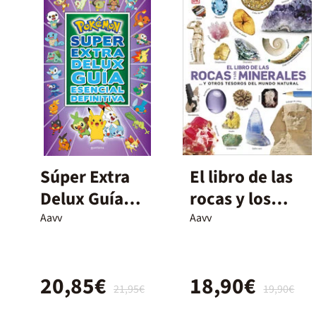
Súper Extra
El libro de las
Delux Guía
rocas y los
esencial
minerales
Aavv
Aavv
definitiva
20,85€
18,90€
21,95€
19,90€