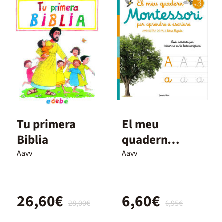
Tu primera
El meu
Biblia
quadern
Montessori
Aavv
Aavv
per aprendre a
escriure
26,60€
6,60€
28,00€
6,95€