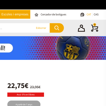
Escoles i empreses
Cercador de botigues
CAT
CAS
0
Esborrar
22,75€
23,95€
Avui -5% en llibres
A partir de 7 anys