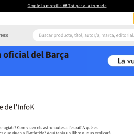
Omple la motxilla 🎒 Tot per a la tornada
nes
 oficial del Barça
re de l'InfoK
efugiats? Com viuen els astronautes a l'espai? A què es
cs que viuen a l'Antàrtida? Aquí teniu un llibre que us explicarà