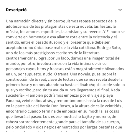
Descripció
Una narración directa y sin barroquismos repasa aspectos de la
adolescencia de los protagonistas de esta novela: las fiestas, la
música, los amores imposibles, la amistad y su reverso. Y El nudo se
convierte en homenaje a esa alianza rota entre la existencia y el
sentido, entre el pasado ilusorio y el presente que debe ser
aceptado como única base real de la vida cotidiana. Rodrigo Soto,
uno de los más prestigiosos escritores de la literatura
centroamericana, logra, por un lado, darnos una imagen total del
mundo, por otro, involucrarnos en la vida íntima de cinco
personajes cuyos hitos y fracasos están magistralmente hilvanados
en un, por supuesto, nudo. O trama. Una novela, pues, sobre la
construcción de lo real, clave de lectura que se nos revela desde la
primera frase y no nos abandona hasta el final: «Aquí sucede solo lo
que yo escribo, pero sin tu ayuda nunca llegaremos al final. Nada
sucedería». «También podríamos empezar por el viaje a playa
Panamá, veinte años atrás, y remontándonos hasta la casa de Luis -
en la parte alta del Barrio Don Bosco, a la altura de calle veintidós-,
encontrarlo cuando termina de empacar en su mochila las cosas
que llevará al paseo. Luis es ese muchacho bajito y moreno, de
cabeza sorprendentemente grande para el tamaño de su cuerpo,
pelo ondulado y ojos negros enmarcados por largas pestañas que