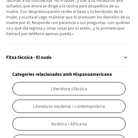
fascinan a las muchachas -no a todas-, y dan a su mirada un aire
soñador, que ahora se dirige a la cocina para despedirse de su
madre. Con despreocupación recibe el beso y la bendición de la
mujer, y oculta el vago malestar que le producen los desvelos de su
madre por él. Responde con paciencia a sus preguntas -con quiénes
va y qué día regresa y otras cosas por el estilo-, y le promete que
llamará por teléfono apenas pueda.»
Fitxa tècnica - El nudo
Categories relacionades amb Hispanoamericana
Literatura clàssica
Literatura moderna i contemporània
Asiàtica i Africana