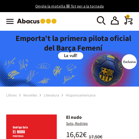
Omple la motxilla 🎒 Tot per a la tornada
0
Emporta’t la primera pilota oficial
del Barça Femení
Llibres
Novel·les
Literatura
Hispanoamericana
El nudo
Soto, Rodrigo
16,62€
17,50€