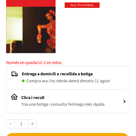
Avui -5% en llibres
Només en queda(n)
2
en estoc
Entrega a domicili o recollida a botiga
Compra ara i ho rebràs demà dimarts 11 agost
Clica i recull
Tria una botiga i consulta l’entrega més ràpida