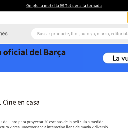
Omple la motxilla 🎒 Tot per a la tornada
nes
 oficial del Barça
. Cine en casa
s del libro para proyectar 20 escenas de la pelí cula a medida
ctura y crea unaexperiencia interactiva llena de magia y diversió