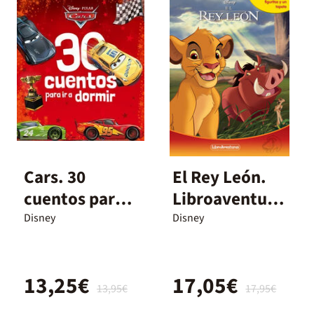
Cars. 30
El Rey León.
cuentos para
Libroaventura
ir a dormir
s
Disney
Disney
13,25€
17,05€
13,95€
17,95€