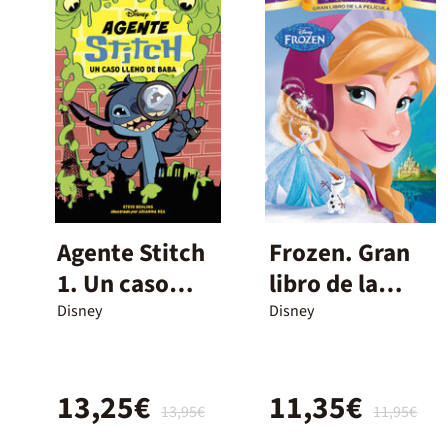
Agente Stitch
Frozen. Gran
1. Un caso
libro de la
lleno de baba
película
Disney
Disney
13,25€
11,35€
13,95€
11,95€