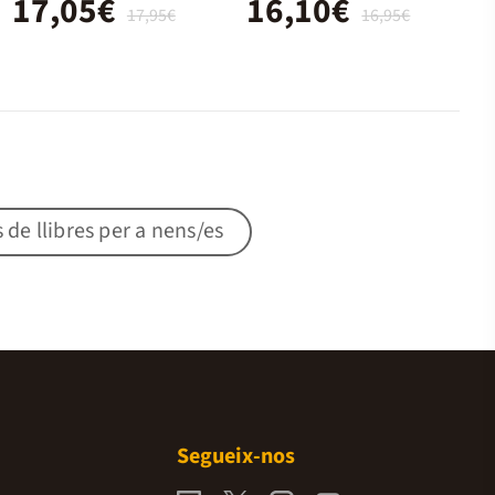
17,05€
16,10€
17,95€
16,95€
s de llibres per a nens/es
Segueix-nos