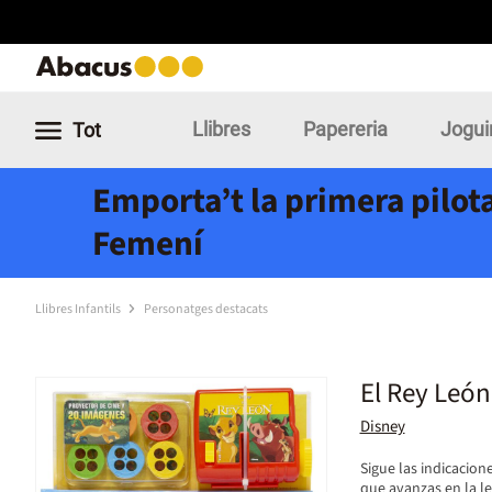
Llibres
Papereria
Jogui
Tot
Emporta’t la primera pilota
Femení
Llibres Infantils
Personatges destacats
El Rey León
Disney
Sigue las indicacione
que avanzas en la le