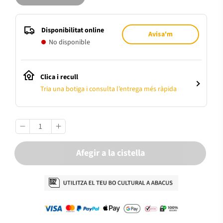
Disponibilitat online
Avisa'm
No disponible
Clica i recull
Tria una botiga i consulta l’entrega més ràpida
Afegir a la cistella