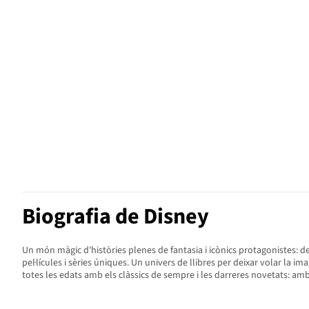
Biografia de Disney
Un món màgic d'històries plenes de fantasia i icònics protagonistes: de
pel·lícules i sèries úniques. Un univers de llibres per deixar volar la
totes les edats amb els clàssics de sempre i les darreres novetats: amb 