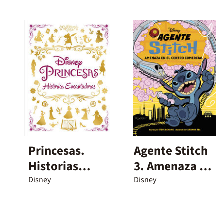
Princesas.
Agente Stitch
Historias
3. Amenaza en
encantadoras
el centro
Disney
Disney
comercial