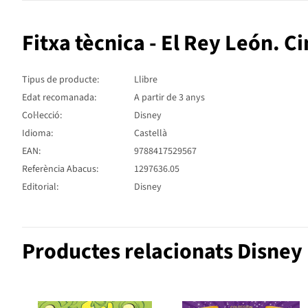
Fitxa tècnica - El Rey León. C
Tipus de producte:
Llibre
Edat recomanada:
A partir de 3 anys
Col·lecció:
Disney
Idioma:
Castellà
EAN:
9788417529567
Referència Abacus:
1297636.05
Editorial:
Disney
Productes relacionats Disney