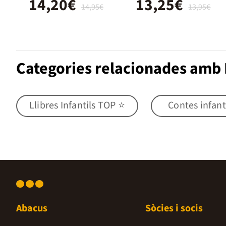
14,20€
13,25€
14,95€
13,95€
Categories relacionades amb 
Llibres Infantils TOP ⭐
Contes infant
Abacus
Sòcies i socis