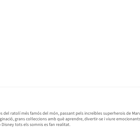
s del ratolí més famós del món, passant pels increïbles superherois de Marve
 imaginació, grans col·leccions amb què aprendre, divertir-se i viure emociona
Disney tots els somnis es fan realitat.