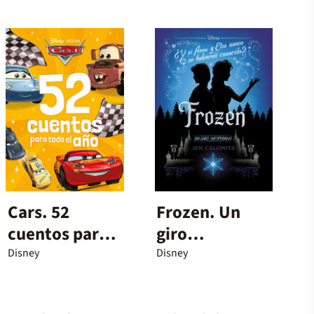
Cars. 52
Frozen. Un
cuentos para
giro
todo el año
inesperado
Disney
Disney