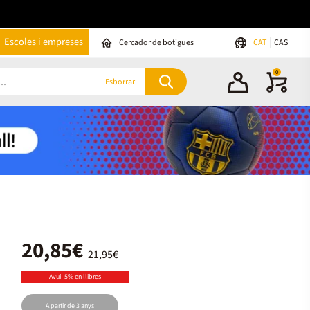
Escoles i empreses
Cercador de botigues
CAT
CAS
0
Esborrar
20,85€
21,95€
Avui -5% en llibres
A partir de 3 anys