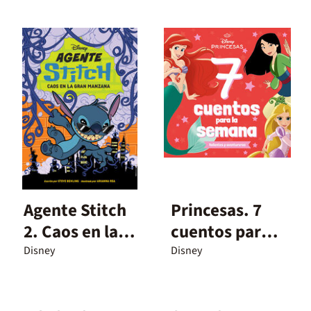
Agente Stitch
Princesas. 7
2. Caos en la
cuentos para
Gran Manzana
la semana.
Disney
Disney
Valientes y
aventureras