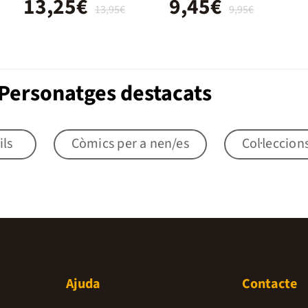
13,25€
9,45€
13,95€
9,95€
Personatges destacats
ils
Còmics per a nen/es
Col·leccion
Ajuda
Contacte