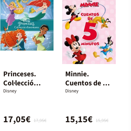
Princeses.
Minnie.
Col·lecció
Cuentos de 5
d'aventures
minutos
Disney
Disney
17,05€
15,15€
17,95€
15,95€